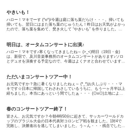
ました。3人が気持ちを一つにすることは難しい事ですが、...
やきいも！
ハロー！マキでーす (^o^)/今週は庭に落ち葉だらけ・・・。掃いても
掃いても、翌日にはまた落ち葉のじゅうたん！昨日はお天気がよかっ
たので、落ち葉を集めて、焚き火して “やきいも” を作りました。写
真は焚き火の中の “やきいも”。おいも見え...
明日は、オータムコンサートに出演♪
ハロー！マキです♪寒くなってきましたね～ (>_<)明日（19日・金)
は、新宿で、及川音楽事務所のオータムコンサートがあります♪ソロ
とデュオを演奏する予定なので、今週はよくナオと合わせています
が、寒くなると彩音を連れて出るのも、ちょっと大...
ただいまコンサートツアー中！
お元気ですか？急に暑くなりましたねぇ～ (*_*)お久しぶり・・・マ
キです☆日本に帰国してわさわさしているうちに、もう一ヶ月半以上
経ちました。本当にあっという間でしたぁ・・・ (◎o◎)土地によっ
て町の様子だけではなく、そこに住む人たちのタ...
春のコンサートツアー終了！
皆さん、お元気ですか？今朝4時50分に起きて、サッカーワールドカ
ップのブラジル大会の日本代表対コロンビア戦を観ました。1対4で
完敗し、決勝進出を逃してしまいました。う～ん・・・残念でした
が、僕は選手たちのインタビューのコメントから勝ち負け以...