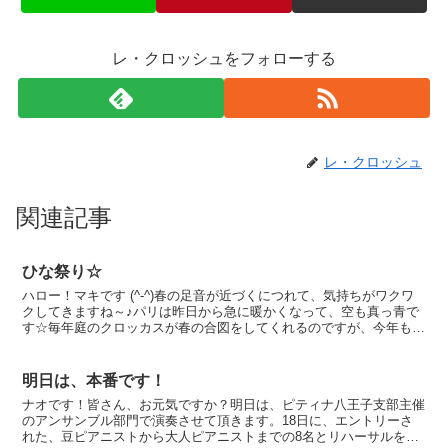
レ・クロッシュをフォローする
レ・クロッシュ
関連記事
ひな祭り☆
ハロー！マキです (^-^)春の足音が近づくにつれて、気持ちがワクワ
クしてきますね～♪パリは昨日から急に暖かくなって、空も真っ青で
す☆毎年庭のクロッカスが春の合図をしてくれるのですが、今年も元
気にお顔を出してくれました！今日も午後、リウ先生...
明日は、本番です！
ナオです！皆さん、お元気ですか？明日は、ピティナ八王子支部主催
のアンサンブル部門で演奏させて頂きます。18日に、エントリーさ
れた、豆ピアニストから大人ピアニストまでの8名とリハーサルをし