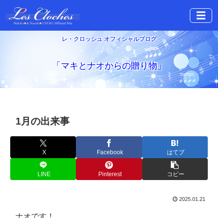
☰
レ・クロッシュ オフィシャルブログ
「マキとナオからの贈り物」
1月の出来事
X
Facebook
はてブ
LINE
Pinterest
コピー
2025.01.21
ナオです！