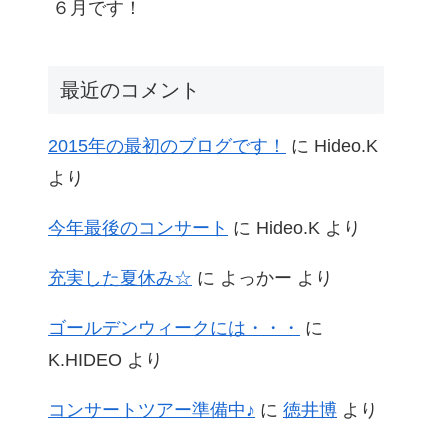
６月です！
最近のコメント
2015年の最初のブログです！
に
Hideo.K
より
今年最後のコンサート
に
Hideo.K
より
充実した夏休み☆
に
よっかー
より
ゴールデンウィークには・・・
に
K.HIDEO
より
コンサートツアー準備中♪
に
徳井博
より