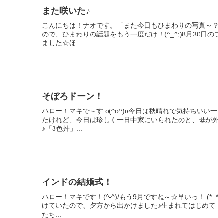
また咲いた♪
こんにちは！ナオです。「また今日もひまわりの写真～
ので、ひまわりの話題をもう一度だけ！(^_^;)8月30
ました☆ほ...
そぼろドーン！
ハロー！マキで～す o(^o^)o今日は秋晴れで気持ちい
たけれど、今日は珍しく一日中家にいられたのと、母が
♪「3色丼」...
インドの結婚式！
ハロー！マキです！(^-^)/もう9月ですね～☆早いっ！ 
けていたので、夕方から出かけました♪生まれてはじめて
たち...