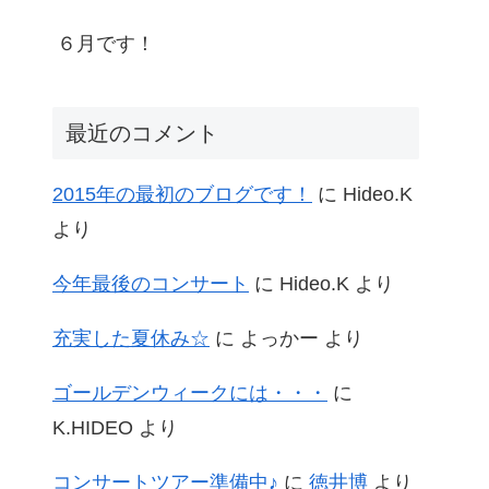
６月です！
最近のコメント
2015年の最初のブログです！
に
Hideo.K
より
今年最後のコンサート
に
Hideo.K
より
充実した夏休み☆
に
よっかー
より
ゴールデンウィークには・・・
に
K.HIDEO
より
コンサートツアー準備中♪
に
徳井博
より