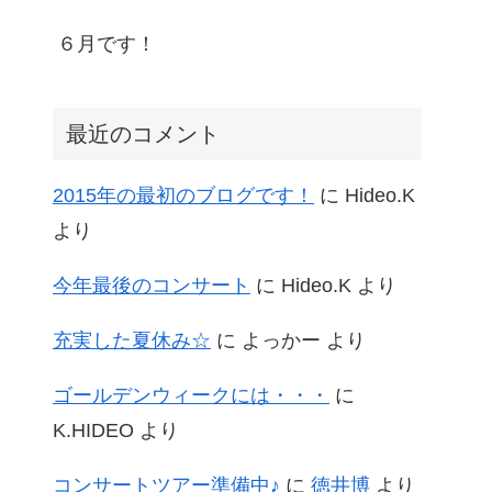
６月です！
最近のコメント
2015年の最初のブログです！
に
Hideo.K
より
今年最後のコンサート
に
Hideo.K
より
充実した夏休み☆
に
よっかー
より
ゴールデンウィークには・・・
に
K.HIDEO
より
コンサートツアー準備中♪
に
徳井博
より