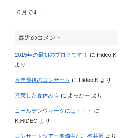
６月です！
最近のコメント
2015年の最初のブログです！
に
Hideo.K
より
今年最後のコンサート
に
Hideo.K
より
充実した夏休み☆
に
よっかー
より
ゴールデンウィークには・・・
に
K.HIDEO
より
コンサートツアー準備中♪
に
徳井博
より