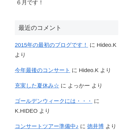
６月です！
最近のコメント
2015年の最初のブログです！
に
Hideo.K
より
今年最後のコンサート
に
Hideo.K
より
充実した夏休み☆
に
よっかー
より
ゴールデンウィークには・・・
に
K.HIDEO
より
コンサートツアー準備中♪
に
徳井博
より