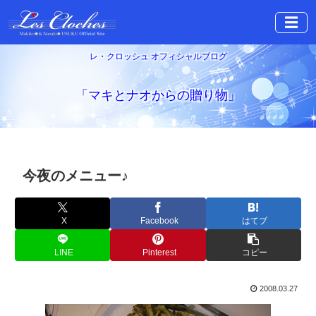
☰
レ・クロッシュ オフィシャルブログ
「マキとナオからの贈り物」
今夜のメニュー♪
X
Facebook
はてブ
LINE
Pinterest
コピー
2008.03.27