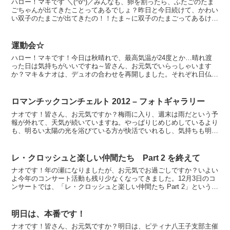
ハロー！マキです ＼(^o^)／みんなも、卵を割ったら、ふたごのたま
ごちゃんが出てきたことってあるでしょ？昨日と今日続けて、かわい
い双子のたまごが出てきたの！！たま～に双子のたまごってあるけ
ど、二日連続だとビックリ！何かいいことあるのかなっ...
運動会☆
ハロー！マキです！今日は秋晴れで、最高気温が24度とか…晴れ渡
った日は気持ちがいいですね～皆さん、お元気でいらっしゃいます
か？マキ＆ナオは、デュオの合わせを再開しました。それぞれ日仏離
れて練習していて、久しぶりに会わせても息はピッタリ合うの...
ロマンチックコンチェルト 2012 – フォトギャラリー
ナオです！皆さん、お元気ですか？梅雨に入り、週末は雨だという予
報が外れて、天気が続いていますね。やっぱりじめじめしているより
も、明るい太陽の光を浴びている方が快活でいれるし、気持ちも明る
くなります。さて、久々に、フォトギャラリーを加えました...
レ・クロッシュと楽しい仲間たち Part 2 を終えて
ナオです！年の瀬になりましたが、お元気でお過ごしですか？いよい
よ今年のコンサート活動も残り少なくなってきました。12月3日のコ
ンサートでは、「レ・クロッシュと楽しい仲間たち Part 2」という事
で、杉並公会堂 小ホールで開催されました。ほ...
明日は、本番です！
ナオです！皆さん、お元気ですか？明日は、ピティナ八王子支部主催