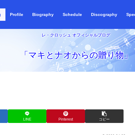
g
Profile
Biography
Schedule
Discography
Spec
レ・クロッシュ オフィシャルブログ
「マキとナオからの贈り物」
LINE
Pinterest
コピー