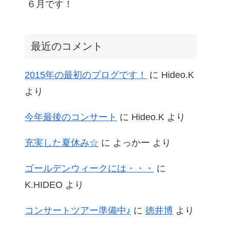
６月です！
最近のコメント
2015年の最初のブログです！
に
Hideo.K
より
今年最後のコンサート
に
Hideo.K
より
充実した夏休み☆
に
よっかー
より
ゴールデンウィークには・・・
に
K.HIDEO
より
コンサートツアー準備中♪
に
徳井博
より