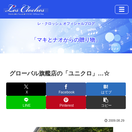
☰
レ・クロッシュ オフィシャルブログ
「マキとナオからの贈り物」
グローバル旗艦店の「ユニクロ」…☆
X
Facebook
はてブ
LINE
Pinterest
コピー
2009.08.29