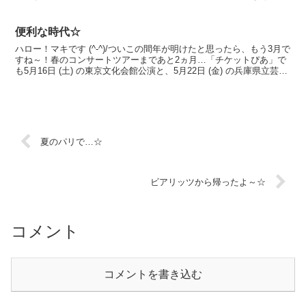
いました。東京オペラシティ リサイタルホールにお越し...
便利な時代☆
ハロー！マキです (^-^)/ついこの間年が明けたと思ったら、もう3月で
すね～！春のコンサートツアーまであと2ヵ月…「チケットぴあ」で
も5月16日 (土) の東京文化会館公演と、5月22日 (金) の兵庫県立芸術
文化センター公演のチケットが...
夏のパリで…☆
ビアリッツから帰ったよ～☆
コメント
コメントを書き込む