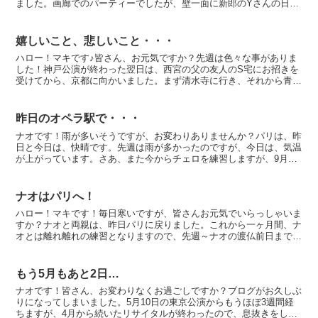
ました。画廊でのパーティーでしたが、壁一面に新郎のYさんの日本
画が飾られて、チェロは正面を向いて演奏するので、絵画...
嬉しいこと、悲しいこと・・・
ハロー！マキです♪皆さん、お元気ですか？先週は色々な事がありま
した！神戸公演が終わった翌日は、西宮の父の友人のS宅にお招きを
受けてから、京都に向かいました。まず清水寺に行き、それから青山
音楽記念館のバロックザールへ。このホールで11月15日...
昨日のオペラ駅で・・・
ナオです！雨が多いそうですが、お変わりありませんか？パリは、昨
日と今日は、快晴です。先週は雨が多かったのですが、今日は、気温
が上がっています。さあ、また今からチェロを練習しますが、9月26
日には、僕のチェロをアトリエに預けます。またチェロド...
ナオはパリへ！
ハロー！マキです！毎日寒いですが、皆さんお元気でいらっしゃいま
すか？ナオと両親は、昨日パリに戻りました。これから一ヶ月間、ナ
オとは離れ離れの練習となりますので、先週～ナオの渡仏前日まで、
かなり二人で合わせていました。彩音の幼稚園と習い事の送...
もう5月もあと2日…
ナオです！皆さん、お変わりなくお過ごしですか？ブログがお久しぶ
りになってしまいました。5月10日の東京公演からもうほぼ3週間経
ちますが、4月から続いたリサイタルが終わったので、息抜きをして