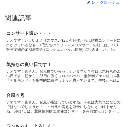
レ・クロッシュ
関連記事
コンサート通い・・・
ナオです！いよいよクリスマスだね☆今月僕たちは結構コンサートに
出かけているなぁ～♪僕たちのクリスマスコンサートの前には、パリ
管弦楽団の定期演奏会 (エッシェンバッハ指揮) に行きました。シュ
ーマンの「序奏とアレグロ・アパッショナート op....
気持ちの良い日です！
ナオです！皆さん、お元気でいらっしゃいますか？今日は気持ちのよ
い日です！朝から、23日に弾くソロのバッハ：無伴奏チェロ組曲 4番
「アルモンド」を集中的に練習しようと思っています。午後からは、
ヴァイオリンとのデュオ曲を丁寧に練習したいと思いま...
台風４号
ナオです！皆さん、台風が接近していますね。今夜は大荒れになるの
ではないでしょうか・・・台風の備えを万全にしないといけません
ね。6月17日は、北区振興財団主催コンサートを赤羽文化センターで
させて頂きました。開場から5分で満席になってしまい、ス...
ワンちゃん、よろしく！