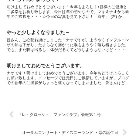
明けましておめでとうございます！今年もよろしく♪皆様のご健康と
ご多幸をお祈り致します。今日は年の初めなので、マキ＆ナオから新
年のご挨拶を・・・☆今日の写真を見て下さい！「酉年」 (左) から
「戌年」 (右) へと移り変わるところを写真で撮り...
やっと少しよくなりました～
皆さん、ご心配お掛けしました！ナオですが、ようやくインフルエン
ザの熱も下がり、たまらなく痛かった喉もようやく落ち着きました。
でも、まだ咳は出るし、体がだるくてどうしようもないけど・・・
o(_ _)o前回のブログでマキが話しているけれど、結...
明けましておめでとうございます。
ナオです！明けましておめでとうございます。今年もどうぞよろしく
お願い致します。メッセージでは元日にご挨拶していますが、ブログ
での新年のご挨拶がちょっと遅くなってしまいました…皆さんはどの
ようなお正月を過ごされましたか？僕は、日本人らしく、元...
「レ・クロッシュ ファンクラブ」会報第１号
オータムコンサート・ディズニーランド ・母の誕生日