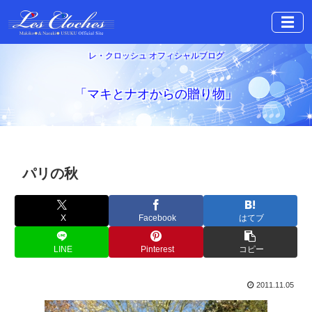
☰
レ・クロッシュ オフィシャルブログ
「マキとナオからの贈り物」
パリの秋
X
Facebook
はてブ
LINE
Pinterest
コピー
2011.11.05