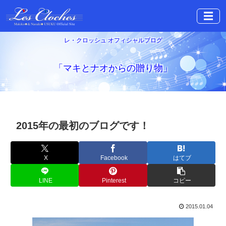
☰
レ・クロッシュ オフィシャルブログ
「マキとナオからの贈り物」
2015年の最初のブログです！
X
Facebook
はてブ
LINE
Pinterest
コピー
2015.01.04