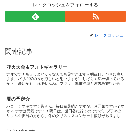
レ・クロッシュをフォローする
レ・クロッシュ
関連記事
花火大会＆フォトギャラリー
ナオです！ちょっといくらなんでも暑すぎます～明後日、パリに戻り
ます。パリの家の方が涼しいと思いますが、しばらく締め切っている
から、暑いかもしれませんね。マキは、無事沖縄と宮古島旅行から帰
ってきました。東京と気温は変わらなかったみたいです。母...
夏の予定☆
ハロー！マキです！皆さん、毎日猛暑続きですが、お元気ですか？マ
キ & ナオは元気です！！明日は、世田谷に行くのですが、プラネタ
リウムの担当の方から、冬のクリスマスコンサート依頼がありました
ので、その打ち合わせにナオと一緒に出かけます。昨年は...