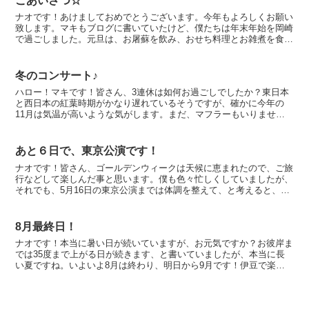
ごあいさつ☆
ナオです！あけましておめでとうございます。今年もよろしくお願い
致します。マキもブログに書いていたけど、僕たちは年末年始を岡崎
で過ごしました。元旦は、お屠蘇を飲み、おせち料理とお雑煮を食べ
て、食後には、祖母や親戚の人たちと岡崎の町見物に出かけ...
冬のコンサート♪
ハロー！マキです！皆さん、3連休は如何お過ごしでしたか？東日本
と西日本の紅葉時期がかなり遅れているそうですが、確かに今年の
11月は気温が高いような気がします。まだ、マフラーもいりません
し、土曜日のコンサートでも、日中でしたので、20℃もあり...
あと６日で、東京公演です！
ナオです！皆さん、ゴールデンウィークは天候に恵まれたので、ご旅
行などして楽しんだ事と思います。僕も色々忙しくしていましたが、
それでも、5月16日の東京公演までは体調を整えて、と考えると、ち
ょっとブレーキが掛かります。さて、5月16日まで、あ...
8月最終日！
ナオです！本当に暑い日が続いていますが、お元気ですか？お彼岸ま
では35度まで上がる日が続きます、と書いていましたが、本当に長
い夏ですね。いよいよ8月は終わり、明日から9月です！伊豆で楽し
んできましたので、また今週からは元気に頑張りたいと思い...