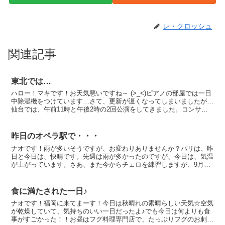
レ・クロッシュ
関連記事
東北では…
ハロー！マキです！お天気悪いですね～ (>_<)ピアノの部屋では一日
中除湿機をつけています…さて、更新が遅くなってしまいましたが…
仙台では、午前11時と午後2時の2回公演をしてきました。コンサー
トが行われた青葉通りは、仙台の中心地なので、週...
昨日のオペラ駅で・・・
ナオです！雨が多いそうですが、お変わりありませんか？パリは、昨
日と今日は、快晴です。先週は雨が多かったのですが、今日は、気温
が上がっています。さあ、また今からチェロを練習しますが、9月26
日には、僕のチェロをアトリエに預けます。またチェロド...
食に満たされた一日♪
ナオです！福岡に来てまーす！今日は秋晴れの素晴らしい天気☆空気
が乾燥していて、気持ちのいい一日だったよ♪でも今日は何よりも食
事がすごかった！！お昼はフグ料理専門店で、たっぷりフグのお刺身