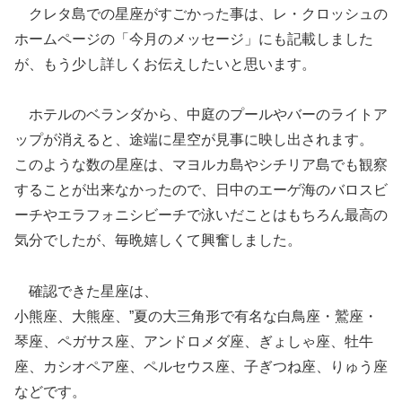
クレタ島での星座がすごかった事は、レ・クロッシュの
ホームページの「今月のメッセージ」にも記載しました
が、もう少し詳しくお伝えしたいと思います。
ホテルのベランダから、中庭のプールやバーのライトア
ップが消えると、途端に星空が見事に映し出されます。
このような数の星座は、マヨルカ島やシチリア島でも観察
することが出来なかったので、日中のエーゲ海のバロスビ
ーチやエラフォニシビーチで泳いだことはもちろん最高の
気分でしたが、毎晩嬉しくて興奮しました。
確認できた星座は、
小熊座、大熊座、”夏の大三角形で有名な白鳥座・鷲座・
琴座、ペガサス座、アンドロメダ座、ぎょしゃ座、牡牛
座、カシオペア座、ペルセウス座、子ぎつね座、りゅう座
などです。