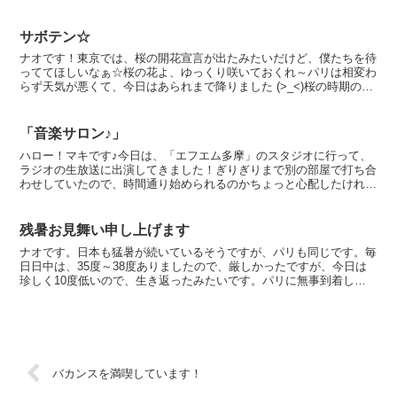
の味を…☆ヤマハでのミニコンサート後には、僕たちの演奏...
サボテン☆
ナオです！東京では、桜の開花宣言が出たみたいだけど、僕たちを待
っててほしいなぁ☆桜の花よ、ゆっくり咲いておくれ～パリは相変わ
らず天気が悪くて、今日はあられまで降りました (>_<)桜の時期の帰
国は、いつも楽しみ…♪ 僕たちが、フランスの家を...
「音楽サロン♪」
ハロー！マキです♪今日は、「エフエム多摩」のスタジオに行って、
ラジオの生放送に出演してきました！ぎりぎりまで別の部屋で打ち合
わせしていたので、時間通り始められるのかちょっと心配したけれ
ど、さすがプロ！2分前にみんなで放送室に移動して、アナウ...
残暑お見舞い申し上げます
ナオです。日本も猛暑が続いているそうですが、パリも同じです。毎
日日中は、35度～38度ありましたので、厳しかったですが、今日は
珍しく10度低いので、生き返ったみたいです。パリに無事到着しま
したが、5ヶ月近く、パリに戻れませんでしたので、庭の...
バカンスを満喫しています！