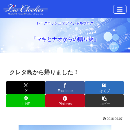
☰
レ・クロッシュ オフィシャルブログ
「マキとナオからの贈り物」
クレタ島から帰りました！
X
Facebook
はてブ
LINE
Pinterest
コピー
2016.09.07