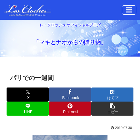
☰
レ・クロッシュ オフィシャルブログ
「マキとナオからの贈り物」
パリでの一週間
X
Facebook
はてブ
LINE
Pinterest
コピー
2019.07.30