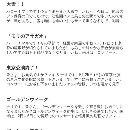
大雪！！
ハロー！マキです！今日もまたまた大雪でしたね～！今日は、彩音の
プレ保育の日でしたので、幼稚園バスに乗るのに駅まで歩いたのです
が、風があるし、雪は顔にも傘の上にも乗って重くなるしで、彩音は
泣きそうになりながら、必死で歩いていました。先週末は、...
「モリのアサガオ」
ハロー！マキです！今の季節は、紅葉が綺麗ですね～♪テレビでも京
都の嵯峨野が紹介されていましたが、もみじの鮮やかな赤色が素晴ら
しいです☆11月も残り少なくなりましたね。来月は、コンサートで
忙しくなってきます…クリスマスイブまで9公演続くので、...
東京公演終了！
皆さま、お元気ですか？マキ & ナオです。5月25日 (日) の東京公演
の東京文化会館にお越し下さいまして、本当に有難うございました。
コンサートにお越し下さいましたファンの皆様、いつも温かく見守っ
て下さり、感謝しています。本番中もたくさんん...
ゴールデンウィーク
ナオです。皆さん、ゴールデンウィークを楽しく有意義にお過ごしに
なりましたか？ゴールデンウィーク前半は、いわき公演でしたが、後
半は、2日～6日まで長野でのコンサートと軽井沢の別荘でリフレッ
シュしてきました。お客様からいつも心温まる拍手をもらえ...