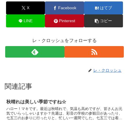
X
Facebook
はてブ
LINE
Pinterest
コピー
レ・クロッシュをフォローする
レ・クロッシュ
関連記事
秋晴れは美しい季節ですね☆
ハロー！マキです。最近は秋晴れで、気温も高めですが、皆さんお元
気でいらっしゃいますか？先週は、彩音の学校の参観日があったり、
七五三のお参りに行ったりと、忙しい一週間でした。七五三では着物
を着せるのに、もし雨だったらどうしようかしら…と心配を...