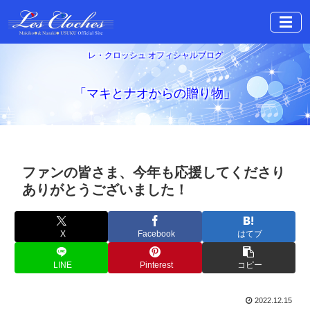
☰
レ・クロッシュ オフィシャルブログ
「マキとナオからの贈り物」
ファンの皆さま、今年も応援してくださり
ありがとうございました！
X
Facebook
はてブ
LINE
Pinterest
コピー
2022.12.15