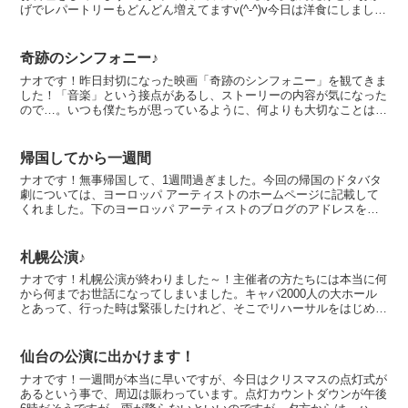
げでレパートリーもどんどん増えてますv(^-^)v今日は洋食にしまし
た。シーフードのピラフ、マカロニグラタン...
奇跡のシンフォニー♪
ナオです！昨日封切になった映画「奇跡のシンフォニー」を観てきま
した！「音楽」という接点があるし、ストーリーの内容が気になった
ので…。いつも僕たちが思っているように、何よりも大切なことは、
心から「音楽」を楽しむこと！これがジーンと伝わってくる...
帰国してから一週間
ナオです！無事帰国して、1週間過ぎました。今回の帰国のドタバタ
劇については、ヨーロッパ アーティストのホームページに記載して
くれました。下のヨーロッパ アーティストのブログのアドレスを記
載しておきます。ハプニングは嬉しい事ではありませんし、...
札幌公演♪
ナオです！札幌公演が終わりました～！主催者の方たちには本当に何
から何までお世話になってしまいました。キャパ2000人の大ホール
とあって、行った時は緊張したけれど、そこでリハーサルをはじめた
ら、僕のチェロの音がいい音で聴こえてくるので、「やっ...
仙台の公演に出かけます！
ナオです！一週間が本当に早いですが、今日はクリスマスの点灯式が
あるという事で、周辺は賑わっています。点灯カウントダウンが午後