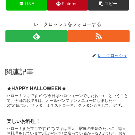
LINE
Pinterest
コピー
レ・クロッシュをフォローする
レ・クロッシュ
関連記事
★HAPPY HALLOWEEN★
ハロー！マキです (^-^)/今日はハロウィーンでしたね～♪…ということ
で、今日のお夕食は、オールパンプキンメニューにしました～
o(^o^)oパン、サラダ、ミネストローネ、グラタン☆そして、デザー
トもカボチャのプリンを作りました♪ぜ～んぶ...
楽しいお料理！
ハロー！またマキです (^-^)/マキは最近、家庭の主婦みたいに、毎日
お料理をしています♪母が今パリに戻っているからなんだけど、おか