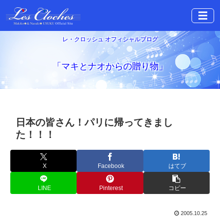
☰
レ・クロッシュ オフィシャルブログ
「マキとナオからの贈り物」
日本の皆さん！パリに帰ってきまし
た！！！
X
Facebook
はてブ
LINE
Pinterest
コピー
2005.10.25