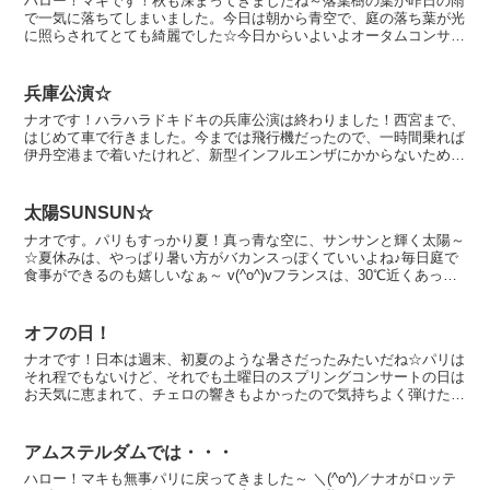
ハロー！マキです！秋も深まってきましたね～落葉樹の葉が昨日の雨
で一気に落ちてしまいました。今日は朝から青空で、庭の落ち葉が光
に照らされてとても綺麗でした☆今日からいよいよオータムコンサー
トがはじまります。パリにきてから、母に彩音の世話をして...
兵庫公演☆
ナオです！ハラハラドキドキの兵庫公演は終わりました！西宮まで、
はじめて車で行きました。今までは飛行機だったので、一時間乗れば
伊丹空港まで着いたけれど、新型インフルエンザにかからないために
は、人ごみを避ける事だというので、東名高速道路と名神高...
太陽SUNSUN☆
ナオです。パリもすっかり夏！真っ青な空に、サンサンと輝く太陽～
☆夏休みは、やっぱり暑い方がバカンスっぽくていいよね♪毎日庭で
食事ができるのも嬉しいなぁ～ v(^o^)vフランスは、30℃近くあって
も、朝夕は気温が下がるし、日中の暑い時間帯で...
オフの日！
ナオです！日本は週末、初夏のような暑さだったみたいだね☆パリは
それ程でもないけど、それでも土曜日のスプリングコンサートの日は
お天気に恵まれて、チェロの響きもよかったので気持ちよく弾けたよ
♪昨夜は雨が降ったものの、今日の日曜日の午後からは快晴...
アムステルダムでは・・・
ハロー！マキも無事パリに戻ってきました～ ＼(^o^)／ナオがロッテ