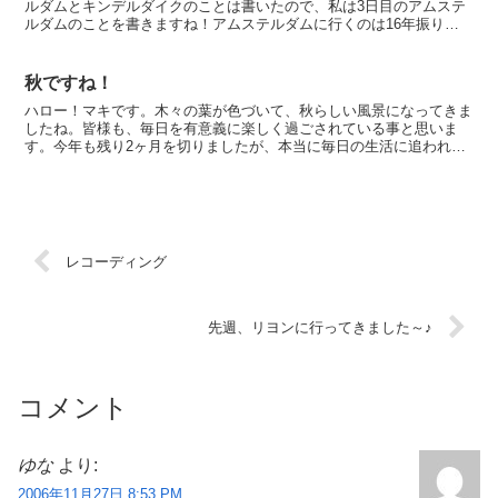
ルダムとキンデルダイクのことは書いたので、私は3日目のアムステ
ルダムのことを書きますね！アムステルダムに行くのは16年振りで
した☆その時も「ファン・ゴッホ美術館」と「アンネ...
秋ですね！
ハロー！マキです。木々の葉が色づいて、秋らしい風景になってきま
したね。皆様も、毎日を有意義に楽しく過ごされている事と思いま
す。今年も残り2ヶ月を切りましたが、本当に毎日の生活に追われて
いるうちに、あっという間に1年が経ってしまいます。今の生...
レコーディング
先週、リヨンに行ってきました～♪
コメント
ゆな
より:
2006年11月27日 8:53 PM