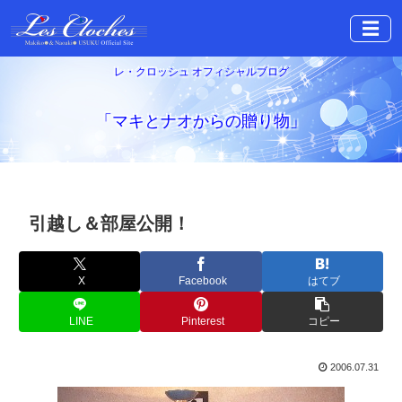
☰
レ・クロッシュ オフィシャルブログ
「マキとナオからの贈り物」
引越し＆部屋公開！
X
Facebook
はてブ
LINE
Pinterest
コピー
2006.07.31