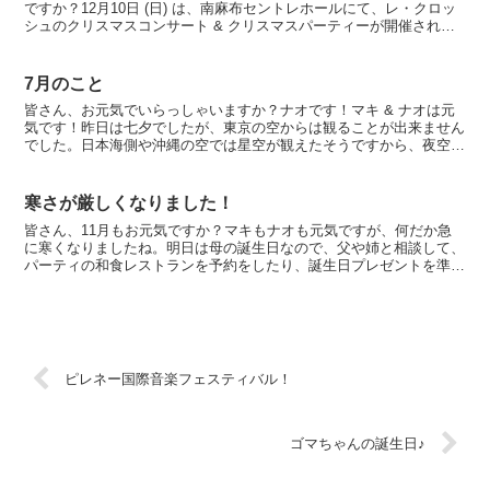
ですか？12月10日 (日) は、南麻布セントレホールにて、レ・クロッ
シュのクリスマスコンサート & クリスマスパーティーが開催されま
すので、毎日ナオと合わせて、準備をしています...
7月のこと
皆さん、お元気でいらっしゃいますか？ナオです！マキ & ナオは元
気です！昨日は七夕でしたが、東京の空からは観ることが出来ません
でした。日本海側や沖縄の空では星空が観えたそうですから、夜空を
眺めて楽しんだことと思います。天の川は、何度か観たこ...
寒さが厳しくなりました！
皆さん、11月もお元気ですか？マキもナオも元気ですが、何だか急
に寒くなりましたね。明日は母の誕生日なので、父や姉と相談して、
パーティの和食レストランを予約をしたり、誕生日プレゼントを準備
しました。母は、「1年経つのが早すぎるわ～」と言ってい...
ピレネー国際音楽フェスティバル！
ゴマちゃんの誕生日♪