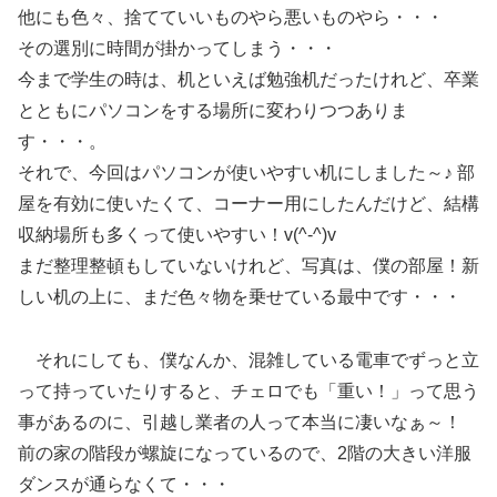
他にも色々、捨てていいものやら悪いものやら・・・
その選別に時間が掛かってしまう・・・
今まで学生の時は、机といえば勉強机だったけれど、卒業
とともにパソコンをする場所に変わりつつありま
す・・・。
それで、今回はパソコンが使いやすい机にしました～♪ 部
屋を有効に使いたくて、コーナー用にしたんだけど、結構
収納場所も多くって使いやすい！v(^-^)v
まだ整理整頓もしていないけれど、写真は、僕の部屋！新
しい机の上に、まだ色々物を乗せている最中です・・・
それにしても、僕なんか、混雑している電車でずっと立
って持っていたりすると、チェロでも「重い！」って思う
事があるのに、引越し業者の人って本当に凄いなぁ～！
前の家の階段が螺旋になっているので、2階の大きい洋服
ダンスが通らなくて・・・