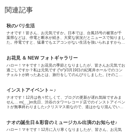
関連記事
秋のパリ生活
ナオです！皆さん、お元気ですか。日本では、台風15号の被害が千
葉県などは、停電と断水が続き、大変な状況だとニュースで知りまし
た。停電ですと、猛暑でもエアコンがない生活を強いられますから、
熱中症対策も大変だと思います。一日も早く普通の生活に戻...
お花見 ＆ NEW フォトギャラリー
ハロー！マキです！お花見の季節となりましたが、皆さんお元気でお
過ごしですか？私は元気です (^o^)/3月19日の紀尾井ホールでのコン
チェルトが終ったあとは、旅行をしてのんびりしました。(そのこと
は、すでにナオがブログに書いてくれています。...
インストアイベント～♪
ナオです！12月は色々忙しくて、ブログの更新が遅れ気味ですみま
せん… m(_ _)m先日、渋谷のタワーレコード店でのインストアイベン
トが無事終わりました♪クリスマス前なので、道はかなり混んでいた
し、渋谷の駅前の交差点は思ったとおりの凄い人ご...
ナオの誕生日＆彩音のミュージカル出演のお知らせ♪
ハロー！マキです！12月に入り寒くなりましたが、皆さん、お元気