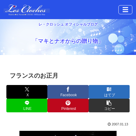
☰
レ・クロッシュ オフィシャルブログ
「マキとナオからの贈り物」
フランスのお正月
X
Facebook
はてブ
LINE
Pinterest
コピー
2007.01.13