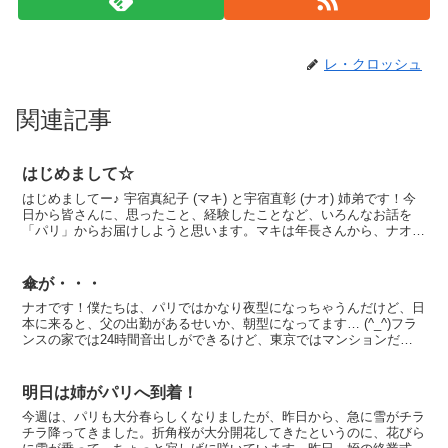
レ・クロッシュ
関連記事
はじめまして☆
はじめましてー♪ 宇宿真紀子 (マキ) と宇宿直彰 (ナオ) 姉弟です！今
日から皆さんに、思ったこと、経験したことなど、いろんなお話を
「パリ」からお届けしようと思います。マキは年長さんから、ナオは
年中さんからずっとフランスに住んでいます。フ...
傘が・・・
ナオです！僕たちは、パリではかなり夜型になっちゃうんだけど、日
本に来ると、父の出勤があるせいか、朝型になってます… (^_^)フラ
ンスの家では24時間音出しができるけど、東京ではマンションだか
ら、その辺もちょっと気を使わないとならないしね。...
明日は姉がパリへ到着！
今週は、パリも大分春らしくなりましたが、昨日から、急に雪がチラ
チラ降ってきました。折角桜が大分開花してきたというのに、花びら