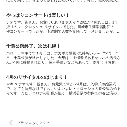
に雪が乗って、ちょっと寂しげに咲いています。昨日、姪の終業式が
終わったようで、ようやく、明日、姉たちはパリに来ます。...
やっぱりコンサートは楽しい！
ナオです。皆さん、お変わりありませんか？2021年4月15日は、1年
振りのレ・クロッシュ リサイタルでした。川崎市生涯学習財団の主
催コンサートでしたが、予約制で人数を制限して下さいましたが、当
日のキャンセルはいらっしゃらなかったようで、満席...
千葉公演終了、次は札幌！
ハロー、マキです！今日は、ポカポカ陽気♪気持ちいぃ～ (*^-^*)一昨
日、千葉公演が終わりました。今年は、主催者であるヤマハの店長さ
んが4月に移動されたり、色々手違いなどもあって、例年よりお客さ
んは少なめでしたが、毎年足を運んで下さってい...
4月のリサイタルのはじまり！
マキ & ナオです！皆さん、お元気ですか？4月は、入学式や始業式
で、とても新鮮な月ですね。いよいよレ・クロッシュの春公演の始ま
りです！まだ、コロナの影響が強く、横浜公演や都内での春公演のほ
とんどが中止ですが、いくつかの公演が開催出来ますので...
フランスって？？？