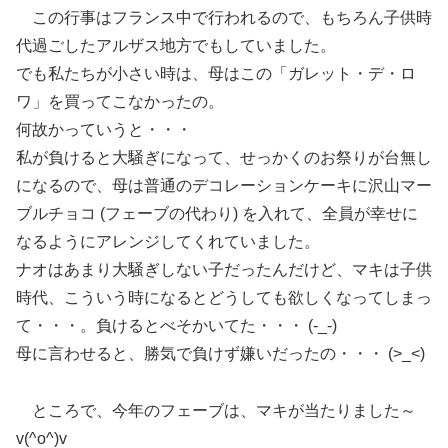
この行事はフランス中で行われるので、もちろん子供時
代過ごしたアルザス地方でもしていました。
でも私たちが小さい時は、母はこの「ガレット・デ・ロ
ワ」を買ってこなかったの。
何故かっていうと・・・
私が負けると大騒ぎになって、せっかくのお祭りが台無し
になるので、母は普通のデコレーションケーキに沢山マー
ブルチョコ (フェーブの代わり) を入れて、全員が幸せに
なるようにアレンジしてくれていました。
ナオはあまり大騒ぎしない子だったんだけど、マキは子供
時代、こういう時になるとどうしても欲しくなってしまっ
て・・・。負けるとべそかいてた・・・ (-_-)
母に言わせると、勝気で負けず嫌いだったの・・・ (>_<)
ところで、今年のフェーブは、マキが当たりました～
v(^o^)v