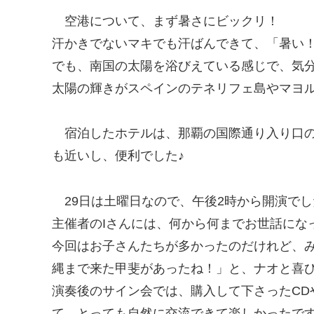
空港について、まず暑さにビックリ！
汗かきでないマキでも汗ばんできて、「暑い
でも、南国の太陽を浴びえている感じで、気分はよか
太陽の輝きがスペインのテネリフェ島やマヨ
宿泊したホテルは、那覇の国際通り入り口
も近いし、便利でした♪
29日は土曜日なので、午後2時から開演で
主催者のIさんには、何から何までお世話になって
今回はお子さんたちが多かったのだけれど、
縄まで来た甲斐があったね！」と、ナオと喜び
演奏後のサイン会では、購入して下さったCD
て、とっても自然に交流できて楽しかったです (o