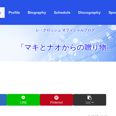
g
Profile
Biography
Schedule
Discography
Spec
レ・クロッシュ オフィシャルブログ
「マキとナオからの贈り物」
LINE
Pinterest
コピー