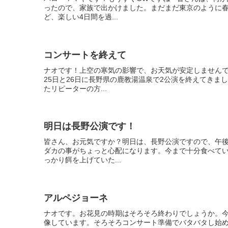
ったので、家族で出かけました。まだまだ東京のように
ど、楽しい4日間を過...
コンサートを終えて
ナオです！上空の寒気の影響で、お天気が安定しません
25日と26日に長野県の鹿教湯温泉で2公演を終えてきま
たリピーターの方...
明日は長野公演です！
皆さん、お元気ですか？明日は、長野公演ですので、午
ダカの事がちょっと心配になります。今まで十分食べて
っかり餌を上げていた...
アルペジョーネ
ナオです。お花見の時期はそろそろ終わりでしょうか。今
像しています。そろそろコンサート準備でバタバタし始