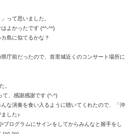
！」って思いました。
ったです (*^-^*)
ルカ島に似てるかな？
の県庁前だったので、首里城近くのコンサート場所に
した。
、感謝感謝です (^-^)
みんな演奏を食い入るように聴いてくれたので、「沖
ました♪
やプログラムにサインをしてからみんなと握手をし
^-^o)