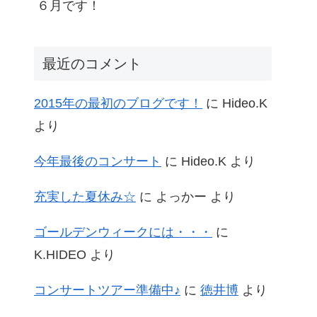
６月です！
最近のコメント
2015年の最初のブログです！
に
Hideo.K
より
今年最後のコンサート
に
Hideo.K
より
充実した夏休み☆
に
よっかー
より
ゴールデンウィークには・・・
に
K.HIDEO
より
コンサートツアー準備中♪
に
徳井博
より