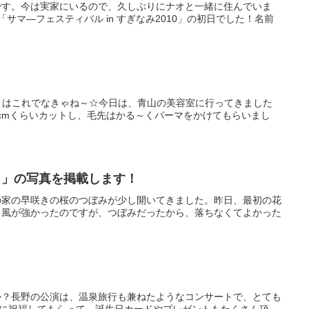
です。今は実家にいるので、久しぶりにナオと一緒に住んでいま
「サマ―フェスティバル in すぎなみ2010」の初日でした！名前
月はこれでなきゃね～☆今日は、青山の美容室に行ってきました
、10cmくらいカットし、毛先はかる～くパーマをかけてもらいまし
ィ」の写真を掲載します！
の家の早咲きの桜のつぼみが少し開いてきました。昨日、最初の花
ろ風が強かったのですが、つぼみだったから、落ちなくてよかった
か？長野の公演は、温泉旅行も兼ねたようなコンサートで、とても