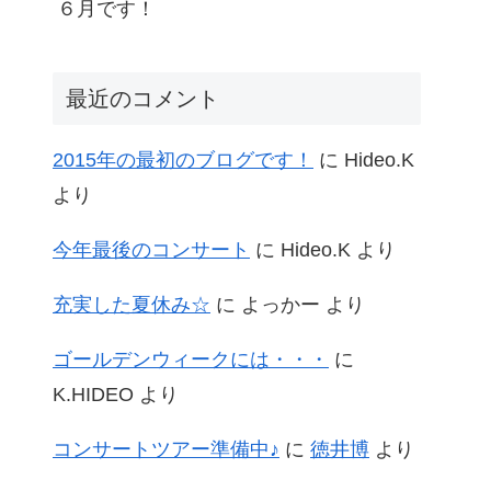
６月です！
最近のコメント
2015年の最初のブログです！
に
Hideo.K
より
今年最後のコンサート
に
Hideo.K
より
充実した夏休み☆
に
よっかー
より
ゴールデンウィークには・・・
に
K.HIDEO
より
コンサートツアー準備中♪
に
徳井博
より