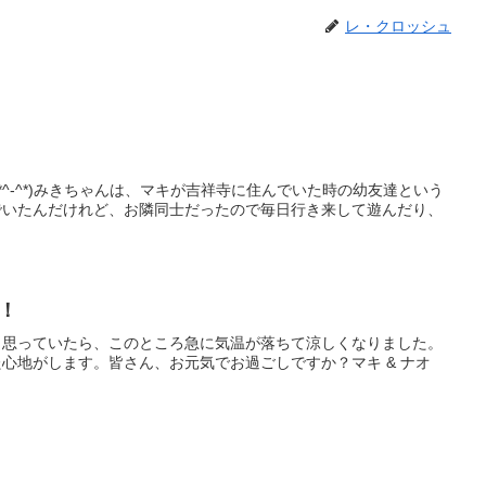
レ・クロッシュ
^-^*)みきちゃんは、マキが吉祥寺に住んでいた時の幼友達という
でいたんだけれど、お隣同士だったので毎日行き来して遊んだり、
！
と思っていたら、このところ急に気温が落ちて涼しくなりました。
心地がします。皆さん、お元気でお過ごしですか？マキ & ナオ