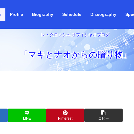
g
Profile
Biography
Schedule
Discography
Spec
レ・クロッシュ オフィシャルブログ
「マキとナオからの贈り物」
LINE
Pinterest
コピー