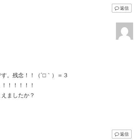
返信
す。残念！！（´□｀）＝３
よ！！！！！！
こえましたか？
！！！
返信