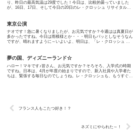
り、昨日の最高気温は29度でした！今日は、比較的曇っていました
が、16日、17日、そして今日の20日のレ・クロッシュ リサイタルは
ずっと晴れてくれたので、嬉しかったです。今日は、...
東京公演
ナオです！急に暑くなりましたが、お元気ですか？今週はは真夏日が
多かったですね。今日は雨模様とか・・・明日もパッとしなそうなん
ですが、晴れますように～いよいよ、明日は、「レ・クロッシュ リ
サイタル」を東京文化会館 小ホールで開催します。いわき...
夢の国、ディズニーランド☆
ハロー！マキです♪皆さん、お元気ですか？そろそろ、入学式の時期
ですね。日本は、4月が年度の始まりですので、新入社員や入学者た
ちは、緊張する毎日なのでしょうね。レ・クロッシュも、もうすぐ日
本での公演が始まるので、少し緊張してきました…今週末、...
フランス人もこたつ好き！？
ネズミにやられた～！