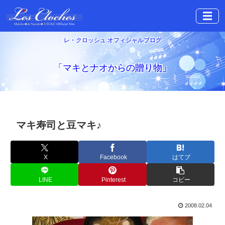
☰
レ・クロッシュ オフィシャルブログ
「マキとナオからの贈り物」
マキ寿司と豆マキ♪
X
Facebook
はてブ
LINE
Pinterest
コピー
2008.02.04