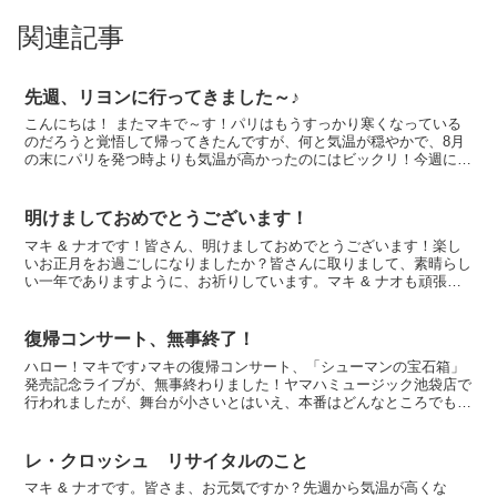
関連記事
先週、リヨンに行ってきました～♪
こんにちは！ またマキで～す！パリはもうすっかり寒くなっている
のだろうと覚悟して帰ってきたんですが、何と気温が穏やかで、8月
の末にパリを発つ時よりも気温が高かったのにはビックリ！今週にな
って、天気の悪い日が続いていますが・・・帰ったらすぐ通...
明けましておめでとうございます！
マキ & ナオです！皆さん、明けましておめでとうございます！楽し
いお正月をお過ごしになりましたか？皆さんに取りまして、素晴らし
い一年でありますように、お祈りしています。マキ & ナオも頑張り
ますので、よろしくお願い致します。今年は、長い休暇...
復帰コンサート、無事終了！
ハロー！マキです♪マキの復帰コンサート、「シューマンの宝石箱」
発売記念ライブが、無事終わりました！ヤマハミュージック池袋店で
行われましたが、舞台が小さいとはいえ、本番はどんなところでも同
じ気持ちです。今回は、彩音の世話をしながら本番を迎える...
レ・クロッシュ リサイタルのこと
マキ & ナオです。皆さま、お元気ですか？先週から気温が高くな