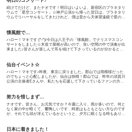
明日のコンサート♪
続けてだけど、またナオです！明日はいよいよ、新宿区のプラネタリ
ウムで「星空コンサート」☆神戸公演から帰った翌日は、プラネタリ
ウムでリハーサルをしてきたけれど、僕は昔から天体望遠鏡で星の観
察するのが大好きだったから、とても興味がありました！た...
懐風館で…
ハロー！マキです (^-^)/今日は八王子の「懐風館」でクリスマスコン
サートをしました☆木造で屋根が高いので、良い空間の中で演奏が出
来ました♪皆さんが楽しんで耳を傾けて下さっているのが分かると、
弾いていてとっても嬉しくなります (*^-^*...
仙台イベント☆
ハロー！マキです♪昨夜、東京に戻りました。郡山では雨模様だった
のでちょっと心配しましたが、仙台は快晴！郡山では、昨年の須賀川
公演の主催者Eさんや、私たちを応援して下さっているファンの方々
と、終演後にお話できて嬉しかったです (o^-^o)仙...
努力を惜しまず…
ナオです。皆さん、お元気ですか？今週に入り、雨が多いので、何と
なく家の中が暗くて、鬱陶しいです…時差はもともとない方なのです
が、それでも頭が冴えているかというと、夕方に眠くなる時もあり、
体が完全に日本の時間通りに動くようになるには一週間ぐら...
日本に着きました！