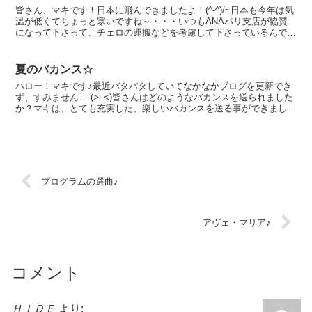
皆さん、マキです！日本に飛んできましたよ！(^-^)/~日本も今年は気
温が低くてちょっと寒いですね～・・・いつもANAパリ支店が協賛
になって下さって、チェロの運搬などを考慮して下さっているんです
が、今年は、いつも利用しているからなのか (？...
夏のバカンス☆
ハロー！マキです♪最近バタバタしていてなかなかブログを更新でき
ず、すみません… (>_<)皆さんはどのようなバカンスを送られました
か？マキは、とても充実した、楽しいバカンスを送る事ができました
♪先週は地中海クルーズに行っていました o(^-...
プログラムの選曲♪
アヴェ・マリア♪
コメント
ＨＩＤＥ
より: