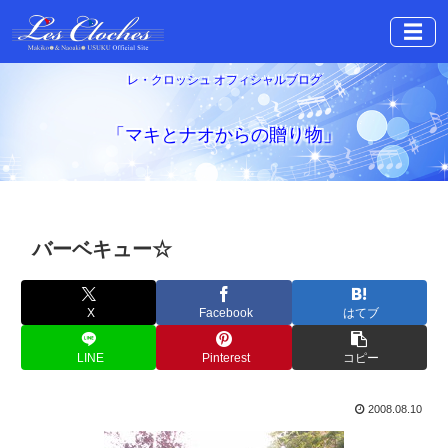
☰
レ・クロッシュ オフィシャルブログ
「マキとナオからの贈り物」
バーベキュー☆
X
Facebook
はてブ
LINE
Pinterest
コピー
2008.08.10