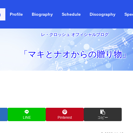
g
Profile
Biography
Schedule
Discography
Spec
レ・クロッシュ オフィシャルブログ
「マキとナオからの贈り物」
LINE
Pinterest
コピー