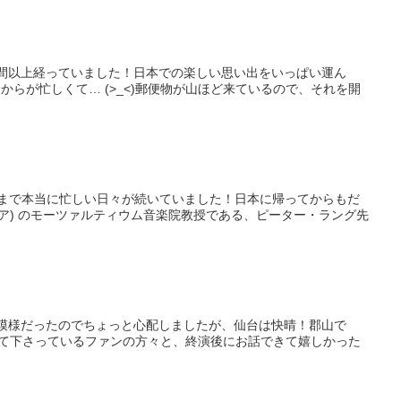
間以上経っていました！日本での楽しい思い出をいっぱい運ん
てからが忙しくて… (>_<)郵便物が山ほど来ているので、それを開
まで本当に忙しい日々が続いていました！日本に帰ってからもだ
リア) のモーツァルティウム音楽院教授である、ピーター・ラング先
模様だったのでちょっと心配しましたが、仙台は快晴！郡山で
て下さっているファンの方々と、終演後にお話できて嬉しかった