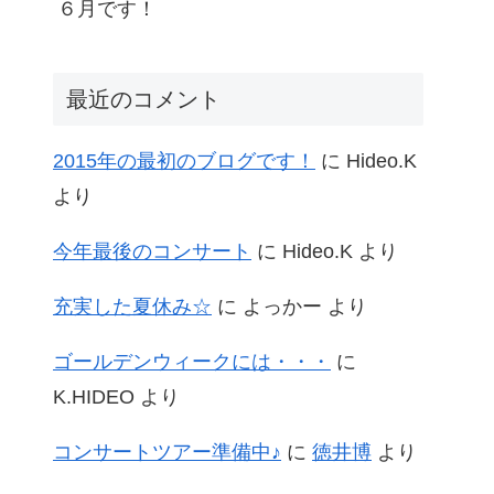
６月です！
最近のコメント
2015年の最初のブログです！
に
Hideo.K
より
今年最後のコンサート
に
Hideo.K
より
充実した夏休み☆
に
よっかー
より
ゴールデンウィークには・・・
に
K.HIDEO
より
コンサートツアー準備中♪
に
徳井博
より