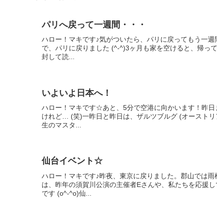
パリへ戻って一週間・・・
ハロー！マキです♪気がついたら、パリに戻ってもう一週
で、パリに戻りました (^-^)3ヶ月も家を空けると、帰っ
封して読...
いよいよ日本へ！
ハロー！マキです☆あと、5分で空港に向かいます！昨日
けれど… (笑)一昨日と昨日は、ザルツブルグ (オースト
生のマスタ...
仙台イベント☆
ハロー！マキです♪昨夜、東京に戻りました。郡山では雨
は、昨年の須賀川公演の主催者Eさんや、私たちを応援し
です (o^-^o)仙...