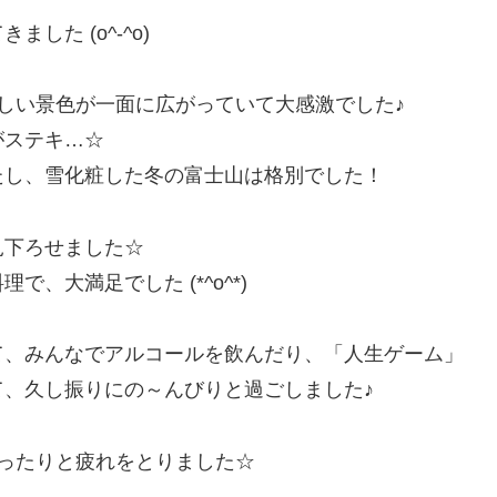
た (o^-^o)
しい景色が一面に広がっていて大感激でした♪
がステキ…☆
たし、雪化粧した冬の富士山は格別でした！
見下ろせました☆
、大満足でした (*^o^*)
て、みんなでアルコールを飲んだり、「人生ゲーム」
、久し振りにの～んびりと過ごしました♪
ったりと疲れをとりました☆