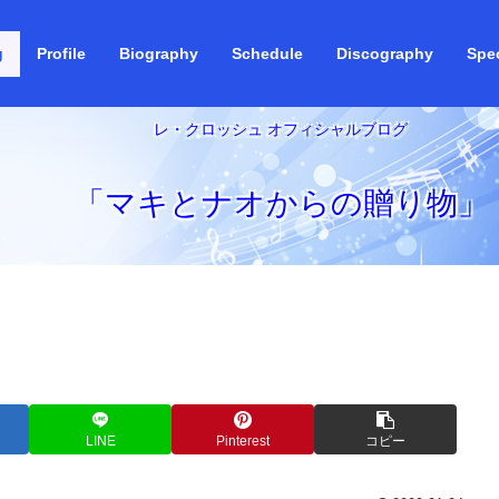
g
Profile
Biography
Schedule
Discography
Spec
レ・クロッシュ オフィシャルブログ
「マキとナオからの贈り物」
LINE
Pinterest
コピー