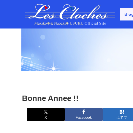
Blo
Bonne Annee !!
X
Facebook
はてブ