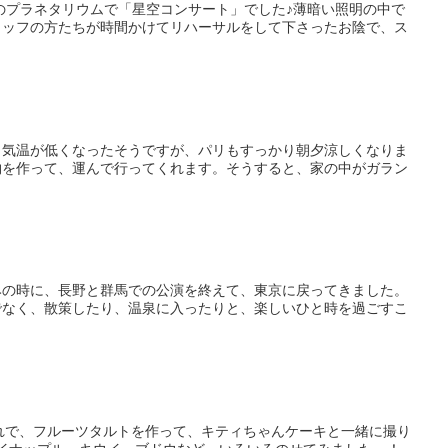
区のプラネタリウムで「星空コンサート」でした♪薄暗い照明の中で
タッフの方たちが時間かけてリハーサルをして下さったお陰で、ス
り気温が低くなったそうですが、パリもすっかり朝夕涼しくなりま
物を作って、運んで行ってくれます。そうすると、家の中がガラン
みの時に、長野と群馬での公演を終えて、東京に戻ってきました。
でなく、散策したり、温泉に入ったりと、楽しいひと時を過ごすこ
それで、フルーツタルトを作って、キティちゃんケーキと一緒に撮り