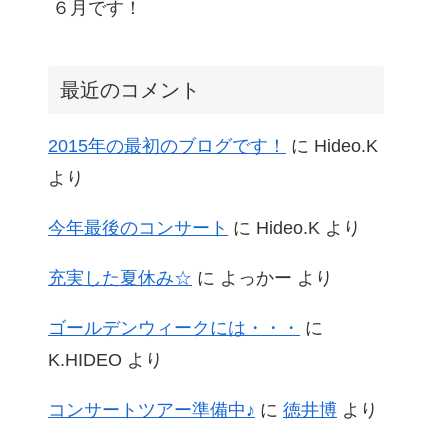
６月です！
最近のコメント
2015年の最初のブログです！
に
Hideo.K
より
今年最後のコンサート
に
Hideo.K
より
充実した夏休み☆
に
よっかー
より
ゴールデンウィークには・・・
に
K.HIDEO
より
コンサートツアー準備中♪
に
徳井博
より