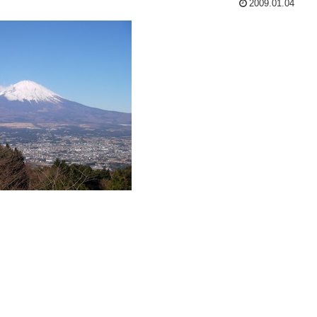
2009.01.04
？