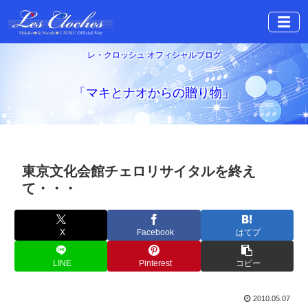
☰
レ・クロッシュ オフィシャルブログ
「マキとナオからの贈り物」
東京文化会館チェロリサイタルを終え
て・・・
X
Facebook
はてブ
LINE
Pinterest
コピー
2010.05.07