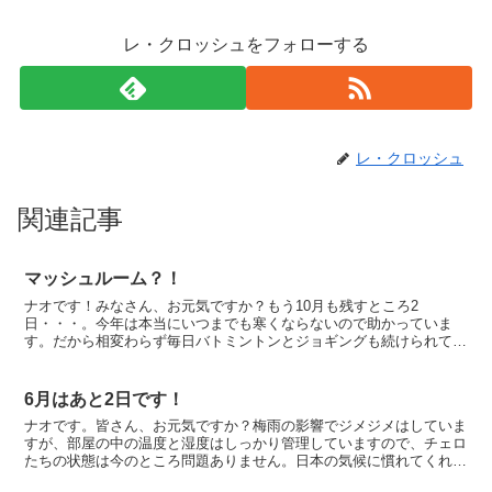
レ・クロッシュをフォローする
レ・クロッシュ
関連記事
マッシュルーム？！
ナオです！みなさん、お元気ですか？もう10月も残すところ2
日・・・。今年は本当にいつまでも寒くならないので助かっていま
す。だから相変わらず毎日バトミントンとジョギングも続けられてい
るよ～ ＼(^o^)／でも”地球の温暖化！”の事を考えると、...
6月はあと2日です！
ナオです。皆さん、お元気ですか？梅雨の影響でジメジメはしていま
すが、部屋の中の温度と湿度はしっかり管理していますので、チェロ
たちの状態は今のところ問題ありません。日本の気候に慣れてくれる
ことを祈っています。一昨日は、S楽器店主催コンサートで...