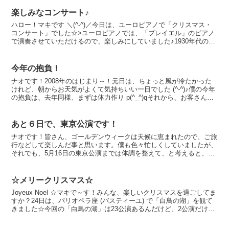
楽しみなコンサート♪
ハロー！マキです ＼(^-^)／今日は、ユーロピアノで「クリスマス・
コンサート」でした☆>ユーロピアノでは、「プレイエル」のピアノ
で演奏させていただけるので、楽しみにしていました♪1930年代の木
目のピアノと、現代のピアノの2台があって、好...
今年の抱負！
ナオです！2008年のはじまり～！元日は、ちょっと風が冷たかった
けれど、朝からお天気がよくて気持ちいい一日でした (^-^)♪僕の今年
の抱負は、去年同様、まずは体力作り p(^_^)qそれから、お客さんが
涙するぐらい感動してもらえるような演...
あと６日で、東京公演です！
ナオです！皆さん、ゴールデンウィークは天候に恵まれたので、ご旅
行などして楽しんだ事と思います。僕も色々忙しくしていましたが、
それでも、5月16日の東京公演までは体調を整えて、と考えると、ち
ょっとブレーキが掛かります。さて、5月16日まで、あ...
☆メリークリスマス☆
Joyeux Noel ☆マキで～す！みんな、楽しいクリスマスを過ごしてま
すか？24日は、パリオペラ座 (バスティーユ) で「白鳥の湖」を観て
きました☆今回の「白鳥の湖」は23公演あるんだけど、2公演だけロ
シアの「ボルショイ・バレエ団」の ...