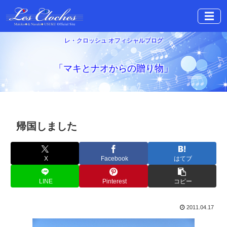
☰
レ・クロッシュ オフィシャルブログ
「マキとナオからの贈り物」
帰国しました
X
Facebook
はてブ
LINE
Pinterest
コピー
2011.04.17