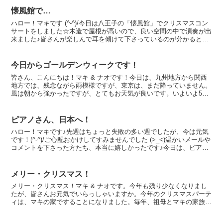
懐風館で…
ハロー！マキです (^-^)/今日は八王子の「懐風館」でクリスマスコン
サートをしました☆木造で屋根が高いので、良い空間の中で演奏が出
来ました♪皆さんが楽しんで耳を傾けて下さっているのが分かると、
弾いていてとっても嬉しくなります (*^-^*...
今日からゴールデンウィークです！
皆さん、こんにちは！マキ & ナオです！今日は、九州地方から関西
地方では、残念ながら雨模様ですが、東京は、まだ降っていません。
風は朝から強かったですが、とてもお天気が良いです。いよいよ5月
4日のレ・クロッシュ リサイタルまであと5日となりま...
ピアノさん、日本へ！
ハロー！マキです♪先週はちょっと失敗の多い週でしたが、今は元気
です！(^-^)/ご心配おかけしてすみませんでした (>_<)温かいメールや
コメントを下さった方たち、本当に嬉しかったです♪今日は、ピアノ
運送業者が来ました！ 私は、パリの家に2...
メリー・クリスマス！
メリー・クリスマス！マキ & ナオです。今年も残り少なくなりまし
たが、皆さんお元気でいらっしゃいますか。今年のクリスマスパーテ
ィは、マキの家ですることになりました。毎年、祖母とマキの家族を
招いて、我が家でパーティをしていましたが、祖母の施設...