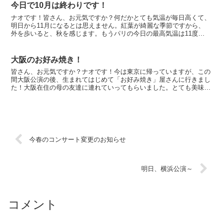
今日で10月は終わりです！
ナオです！皆さん、お元気ですか？何だかとても気温が毎日高くて、
明日から11月になるとは思えません。紅葉が綺麗な季節ですから、
外を歩いると、秋を感じます。もうパリの今日の最高気温は11度、
最低気温は0度です。パリにいたら、暖房の生活ですね～今...
大阪のお好み焼き！
皆さん、お元気ですか？ナオです！今は東京に帰っていますが、この
間大阪公演の後、生まれてはじめて「お好み焼き」屋さんに行きまし
た！大阪在住の母の友達に連れていってもらいました。とても美味し
かったよ♪ 写真はそのお好み焼き屋さんで撮ったものでー...
今春のコンサート変更のお知らせ
明日、横浜公演～
コメント