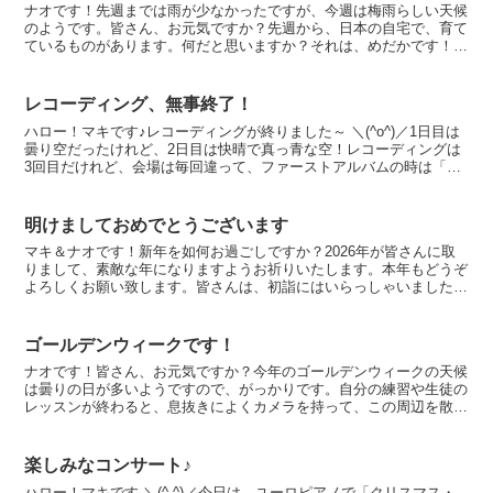
ナオです！先週までは雨が少なかったですが、今週は梅雨らしい天候
のようです。皆さん、お元気ですか？先週から、日本の自宅で、育て
ているものがあります。何だと思いますか？それは、めだかです！伯
母 (母の姉) は、研究用のメダカを、ベランダに、メダ...
レコーディング、無事終了！
ハロー！マキです♪レコーディングが終りました～ ＼(^o^)／1日目は
曇り空だったけれど、2日目は快晴で真っ青な空！レコーディングは
3回目だけれど、会場は毎回違って、ファーストアルバムの時は「秩
父音楽ミューズ音楽堂」、セカンドアルバムの時は...
明けましておめでとうございます
マキ＆ナオです！新年を如何お過ごしですか？2026年が皆さんに取
りまして、素敵な年になりますようお祈りいたします。本年もどうぞ
よろしくお願い致します。皆さんは、初詣にはいらっしゃいました
か？元日はお天気がよかったので気持ちよく初詣に出かけま...
ゴールデンウィークです！
ナオです！皆さん、お元気ですか？今年のゴールデンウィークの天候
は曇りの日が多いようですので、がっかりです。自分の練習や生徒の
レッスンが終わると、息抜きによくカメラを持って、この周辺を散策
します。今は色とりどりのツツジが咲き乱れていますから、...
楽しみなコンサート♪
ハロー！マキです ＼(^-^)／今日は、ユーロピアノで「クリスマス・