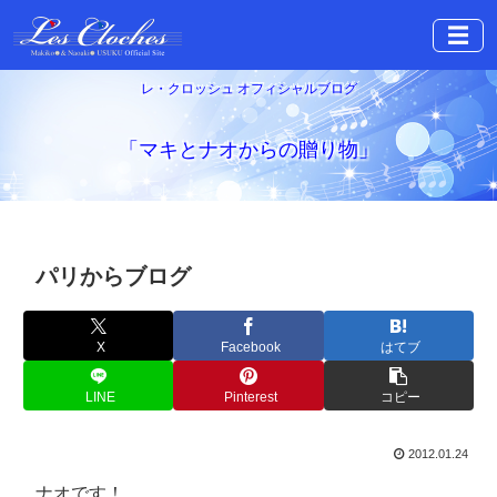
☰
レ・クロッシュ オフィシャルブログ
「マキとナオからの贈り物」
パリからブログ
X
Facebook
はてブ
LINE
Pinterest
コピー
2012.01.24
ナオです！