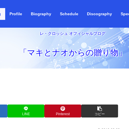
g
Profile
Biography
Schedule
Discography
Spec
レ・クロッシュ オフィシャルブログ
「マキとナオからの贈り物」
LINE
Pinterest
コピー