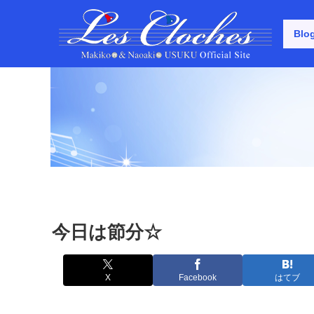
Blo
今日は節分☆
X
Facebook
はてブ