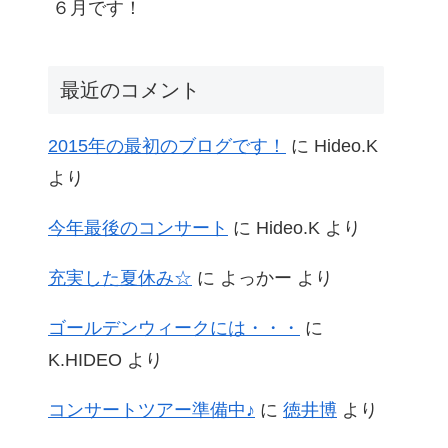
６月です！
最近のコメント
2015年の最初のブログです！
に
Hideo.K
より
今年最後のコンサート
に
Hideo.K
より
充実した夏休み☆
に
よっかー
より
ゴールデンウィークには・・・
に
K.HIDEO
より
コンサートツアー準備中♪
に
徳井博
より