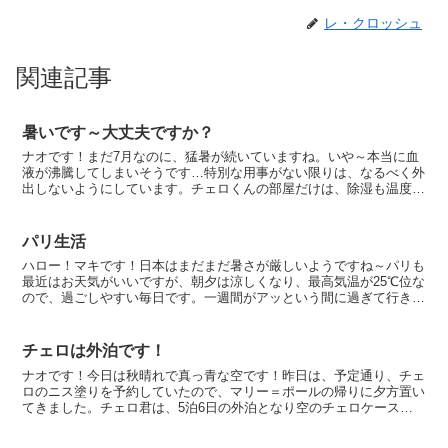
レ・クロッシュ
関連記事
暑いです～大丈夫ですか？
ナオです！まだ7月なのに、猛暑が続いていますね。いや～本当に血
液が沸騰してしまいそうです…特別な用事がない限りは、なるべく外
出しないようにしています。チェロくんの部屋だけは、除湿も温度も
きちんと保っていますので、この中にいるのが最高です。日...
パリ生活
ハロー！マキです！日本はまだまだ暑さが厳しいようですね～パリも
最近はお天気がいいですが、朝夕は涼しくなり、最高気温が25℃位な
ので、過ごしやすい毎日です。一週間がアッという間に過ぎて行きま
す。毎日レコーティングの曲目を勉強していますが、大好...
チェロは外泊です！
ナオです！今日は秋晴れで真っ青な空です！昨日は、予定通り、チェ
ロのニス塗りを予約していたので、マリー＝ポールの帰りに夕方置い
てきました。チェロ君は、5泊6日の外泊となり空のチェロケースを
背負って帰って来ました。(チェロケースはチェロが入って...