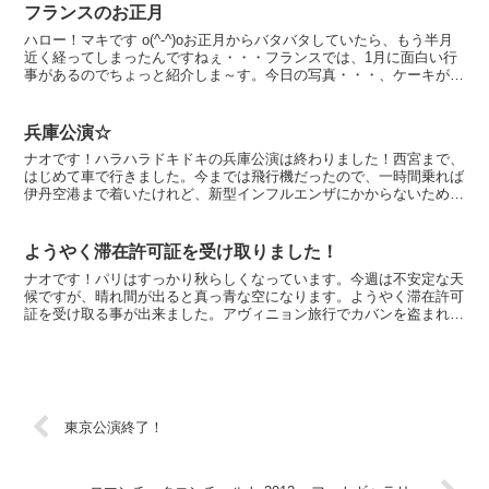
フランスのお正月
ハロー！マキです o(^-^)oお正月からバタバタしていたら、もう半月
近く経ってしまったんですねぇ・・・フランスでは、1月に面白い行
事があるのでちょっと紹介しま～す。今日の写真・・・、ケーキが王
冠を被ってるでしょ。これは「ガレット・デ・ロワ...
兵庫公演☆
ナオです！ハラハラドキドキの兵庫公演は終わりました！西宮まで、
はじめて車で行きました。今までは飛行機だったので、一時間乗れば
伊丹空港まで着いたけれど、新型インフルエンザにかからないために
は、人ごみを避ける事だというので、東名高速道路と名神高...
ようやく滞在許可証を受け取りました！
ナオです！パリはすっかり秋らしくなっています。今週は不安定な天
候ですが、晴れ間が出ると真っ青な空になります。ようやく滞在許可
証を受け取る事が出来ました。アヴィニョン旅行でカバンを盗まれた
事で、色々大変な思いをしました。更新ではないのに、更新...
東京公演終了！