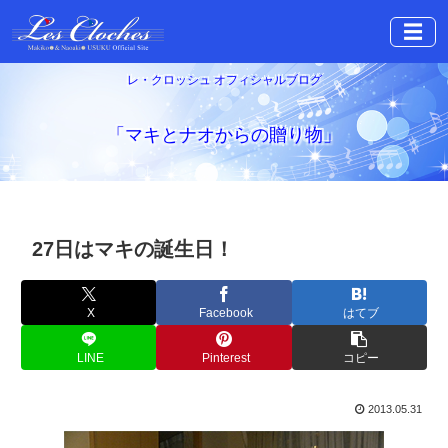
☰
レ・クロッシュ オフィシャルブログ
「マキとナオからの贈り物」
27日はマキの誕生日！
X
Facebook
はてブ
LINE
Pinterest
コピー
2013.05.31