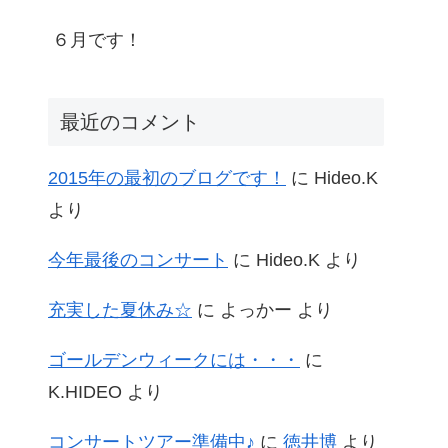
６月です！
最近のコメント
2015年の最初のブログです！
に
Hideo.K
より
今年最後のコンサート
に
Hideo.K
より
充実した夏休み☆
に
よっかー
より
ゴールデンウィークには・・・
に
K.HIDEO
より
コンサートツアー準備中♪
に
徳井博
より