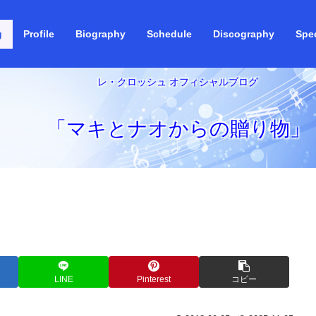
g
Profile
Biography
Schedule
Discography
Spec
レ・クロッシュ オフィシャルブログ
「マキとナオからの贈り物」
LINE
Pinterest
コピー