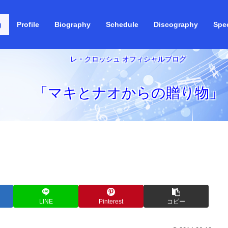
g
Profile
Biography
Schedule
Discography
Spec
レ・クロッシュ オフィシャルブログ
「マキとナオからの贈り物」
LINE
Pinterest
コピー