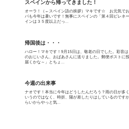
スペインから帰ってきました！
オーラ！（←スペイン語の挨拶）マキです☆ お元気で
パも今年は暑いです！無事にスペインの「第４回ピレネ
インは３５度以上だっ...
帰国後は・・・
ハロー！マキです！9月15日は、敬老の日でした。彩音
のおじいさん、おばあさんに送りました。郵便ポストに
届くかな～」とちょ...
今週の出来事
ナオです！本当に今年はどうしたんだろう？雨の日が多
いうのではなく、時折、陽が差したりはしているのですが
らいからやっと気...