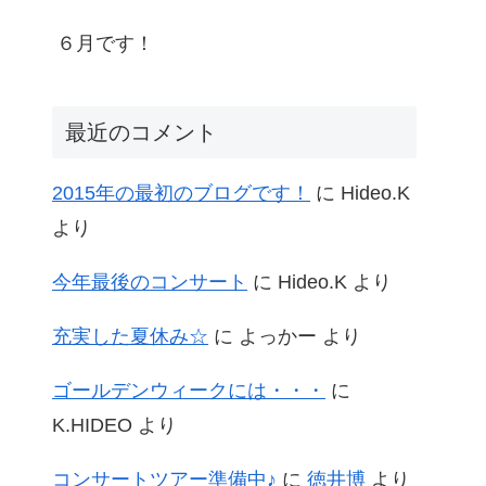
６月です！
最近のコメント
2015年の最初のブログです！
に
Hideo.K
より
今年最後のコンサート
に
Hideo.K
より
充実した夏休み☆
に
よっかー
より
ゴールデンウィークには・・・
に
K.HIDEO
より
コンサートツアー準備中♪
に
徳井博
より