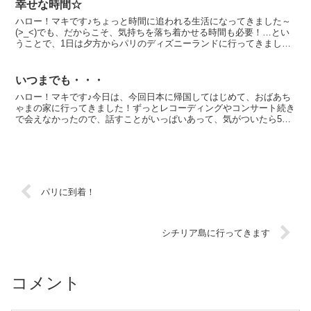
幸せな時間☆
ハロー！マキです♪ちょっと時間に追われる生活になってきました～
(>_<)でも、だからこそ、気持ちを落ち着かせる時間も必要！…とい
うことで、1日は夕方からパリのディズニーランドに行ってきまし
た。この日はちょうど聖デイビッドの日 (イギリスの...
いつまでも・・・
ハロー！マキです♪今日は、今回日本に帰国してはじめて、おばあち
ゃまの家に行ってきました！ずっとレコーディングやコンサート続き
で会えなかったので、話すことがいっぱいあって、気がついたら5時
間もおしゃべりしていました (*^o^*)マキの大好き...
パリに到着！
シチリア島に行ってきます
コメント