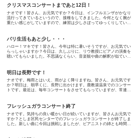
クリスマスコンサートまであと12日！
ナオです！皆さん、お元気ですか？今日は、インフルエンザがかなり
流行ってきているというので、接種をしてきました。今何となく腕が
重たい感じがしていますので、練習は少しさぼってゆっくりしている
ところです。個人差はあるそうですが、徐々に効いてくるそ...
パリ生活もあと少し・・・
ハロー！マキです！皆さん、今年は特に暑いそうですが、お元気でい
らっしゃいますか？今日は、久しぶりに、リウ教授にピアノの演奏を
聴いてもらいました。不思議なくらい、音楽観や曲の解釈が似ている
ので、いつも私の演奏を気に入って下さいます。何だか、一...
明日は長野です！
ナオです。梅雨とはいえ、雨がよく降りますね。皆さん、お元気です
か？明日は、朝早くに、長野に出かけます。鹿教湯温泉でのコンサー
トです。最近は、毎年コンサートをさせてもらっていますが、常連の
お客様は、わざわざレ・クロッシュのコンサート日に合われ...
フレッシュガラコンサート終了
ナオです。気持ちの良い暖かい日が続いていますが、皆さんお元気で
すか？としま区民センターでのフレッシュガラコンサートが終了しま
した。新しい曲に今回は挑戦しましたが、ピアニストの姉とも時間を
掛けて仕上げたので、よい成果が出たと思います。お客様か...