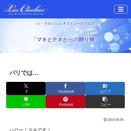
☰
レ・クロッシュ オフィシャルブログ
「マキとナオからの贈り物」
パリでは…
X
Facebook
はてブ
LINE
Pinterest
コピー
2014.08.06
ハロー！マキです！