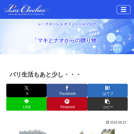
☰
レ・クロッシュ オフィシャルブログ
「マキとナオからの贈り物」
パリ生活もあと少し・・・
X
Facebook
はてブ
LINE
Pinterest
コピー
2015.08.22