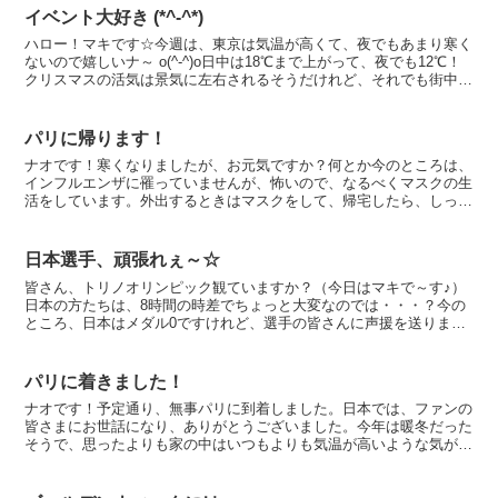
イベント大好き (*^-^*)
ハロー！マキです☆今週は、東京は気温が高くて、夜でもあまり寒く
ないので嬉しいナ～ o(^-^)o日中は18℃まで上がって、夜でも12℃！
クリスマスの活気は景気に左右されるそうだけれど、それでも街中は
クリスマスらしい飾りつけをしているし、明る...
パリに帰ります！
ナオです！寒くなりましたが、お元気ですか？何とか今のところは、
インフルエンザに罹っていませんが、怖いので、なるべくマスクの生
活をしています。外出するときはマスクをして、帰宅したら、しっか
りうがいと手洗いを徹底しています。いよいよ明日はパリで...
日本選手、頑張れぇ～☆
皆さん、トリノオリンピック観ていますか？（今日はマキで～す♪）
日本の方たちは、8時間の時差でちょっと大変なのでは・・・？今の
ところ、日本はメダル0ですけれど、選手の皆さんに声援を送りま
す！世界の壁は厚くても、一生懸命な姿ってメダルに関係なく...
パリに着きました！
ナオです！予定通り、無事パリに到着しました。日本では、ファンの
皆さまにお世話になり、ありがとうございました。今年は暖冬だった
そうで、思ったよりも家の中はいつもよりも気温が高いような気がし
ます。雪もほとんど降っていないそうですし、今冬はよかっ...