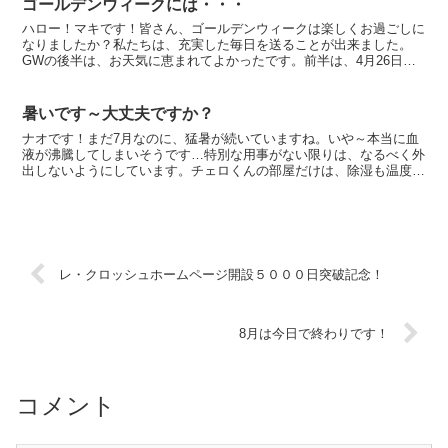
ゴールデンウィークには・・・
ハロー！マキです！皆さん、ゴールデンウィークは楽しくお過ごしに
なりましたか？私たちは、充実した毎日を送ることが出来ました。
GWの後半は、お天気に恵まれてよかったです。前半は、4月26日に
東京の清瀬アミューホールでコンサートをして、翌朝午前6...
暑いです～大丈夫ですか？
ナオです！まだ7月なのに、猛暑が続いていますね。いや～本当に血
液が沸騰してしまいそうです…特別な用事がない限りは、なるべく外
出しないようにしています。チェロくんの部屋だけは、除湿も温度も
きちんと保っていますので、この中にいるのが最高です。日...
レ・クロッシュホームページ開設５０００日突破記念！
8月は今日で終わりです！
コメント