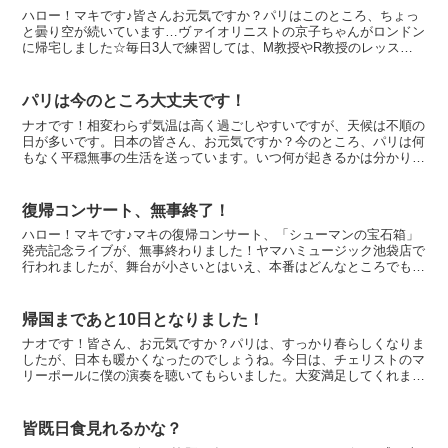
ハロー！マキです♪皆さんお元気ですか？パリはこのところ、ちょっ
と曇り空が続いています…ヴァイオリニストの京子ちゃんがロンドン
に帰宅しました☆毎日3人で練習しては、M教授やR教授のレッスン
を受けていました o(^-^)o最初のレッスンから「3...
パリは今のところ大丈夫です！
ナオです！相変わらず気温は高く過ごしやすいですが、天候は不順の
日が多いです。日本の皆さん、お元気ですか？今のところ、パリは何
もなく平穏無事の生活を送っています。いつ何が起きるかは分かりま
せんが…パリ市内には、以前ほどではないですが、日本人観...
復帰コンサート、無事終了！
ハロー！マキです♪マキの復帰コンサート、「シューマンの宝石箱」
発売記念ライブが、無事終わりました！ヤマハミュージック池袋店で
行われましたが、舞台が小さいとはいえ、本番はどんなところでも同
じ気持ちです。今回は、彩音の世話をしながら本番を迎える...
帰国まであと10日となりました！
ナオです！皆さん、お元気ですか？パリは、すっかり春らしくなりま
したが、日本も暖かくなったのでしょうね。今日は、チェリストのマ
リーポールに僕の演奏を聴いてもらいました。大変満足してくれまし
たが、貴重なご意見も下さったので、最後の調整をしっかり...
皆既日食見れるかな？