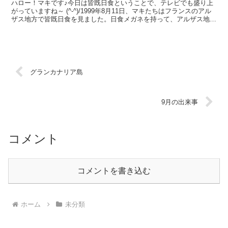
ハロー！マキです♪今日は皆既日食ということで、テレビでも盛り上
がっていますね～ (^-^)/1999年8月11日、マキたちはフランスのアル
ザス地方で皆既日食を見ました。日食メガネを持って、アルザス地方
の中でも一番よく見えるストラスブルグの街...
グランカナリア島
9月の出来事
コメント
コメントを書き込む
ホーム
未分類