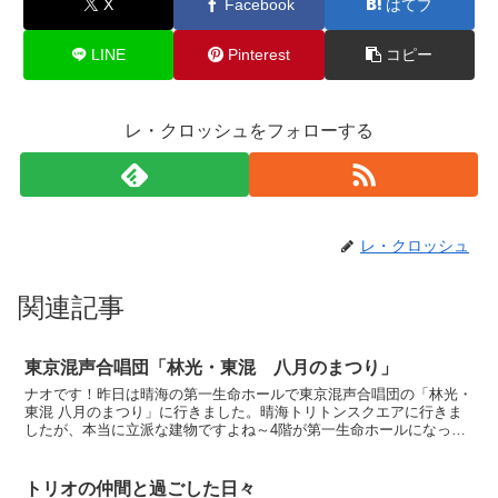
X
Facebook
はてブ
LINE
Pinterest
コピー
レ・クロッシュをフォローする
レ・クロッシュ
関連記事
東京混声合唱団「林光・東混 八月のまつり」
ナオです！昨日は晴海の第一生命ホールで東京混声合唱団の「林光・
東混 八月のまつり」に行きました。晴海トリトンスクエアに行きま
したが、本当に立派な建物ですよね～4階が第一生命ホールになって
いますが、767席という事ですが、色調が明るいのでとて...
トリオの仲間と過ごした日々