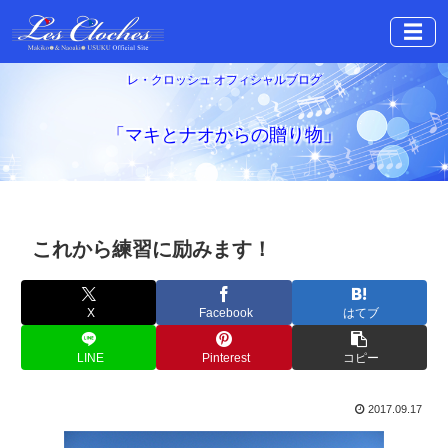
☰
レ・クロッシュ オフィシャルブログ
「マキとナオからの贈り物」
これから練習に励みます！
X
Facebook
はてブ
LINE
Pinterest
コピー
2017.09.17