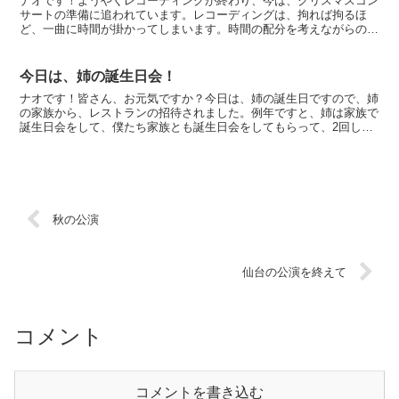
ナオです！ようやくレコーディングが終わり、今は、クリスマスコン
サートの準備に追われています。レコーディングは、拘れば拘るほ
ど、一曲に時間が掛かってしまいます。時間の配分を考えながらの作
業ですが、頭で考えていても中々上手には運びません。しかし...
今日は、姉の誕生日会！
ナオです！皆さん、お元気ですか？今日は、姉の誕生日ですので、姉
の家族から、レストランの招待されました。例年ですと、姉は家族で
誕生日会をして、僕たち家族とも誕生日会をしてもらって、2回して
もらうのですが、今年は、両親が四国・九州旅行に行ってい...
秋の公演
仙台の公演を終えて
コメント
コメントを書き込む