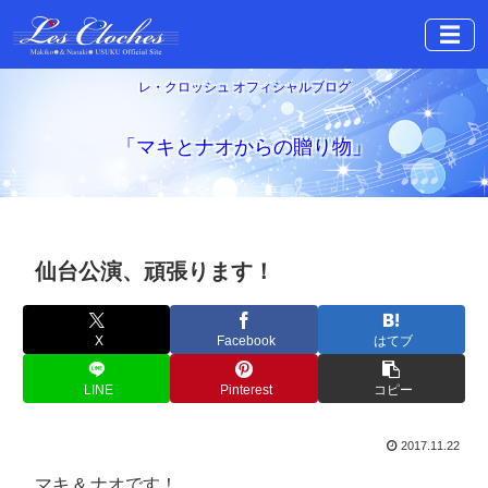
☰
レ・クロッシュ オフィシャルブログ
「マキとナオからの贈り物」
仙台公演、頑張ります！
X
Facebook
はてブ
LINE
Pinterest
コピー
2017.11.22
マキ & ナオです！