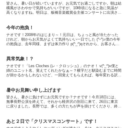
皆さん、暑い日が続いていますが、お元気でお過ごしですか。朝は結
構風がさわやかで気持ちがいいですが、10時頃になると急に気温が
高くなりますね。明日は、板橋音楽鑑賞会主催コンサートに出演させ
て頂きます。スケジュールに記載していますが、板橋区グリ...
今年の抱負！
ナオです！2008年のはじまり～！元日は、ちょっと風が冷たかった
けれど、朝からお天気がよくて気持ちいい一日でした (^-^)♪僕の今年
の抱負は、去年同様、まずは体力作り p(^_^)qそれから、お客さんが
涙するぐらい感動してもらえるような演...
異常気象！？
ナオです！「Les Cloches (レ・クロッシュ) 」のナオ！ v(^_^)v僕と
姉のユニット名、覚えてくれたかなぁ～？横字だと馴染むまでに時間
が掛かるかもしれないけど、一回覚えてもらえれば、毎年変わる訳で
はないからね♪ところで、明日は...
暑中お見舞い申し上げます
皆さん、暑さに負けずにお元気ですか？ナオです！今月18日には、
無事長野公演を終えて、それから軽井沢の別荘に来て、26日に東京
に戻りました。長野では、多くの方たちが声を掛けてくださり、終演
後のCDサイン会でお話をさせて頂きました。男性のお客様...
あと２日で「クリスマスコンサート」です！