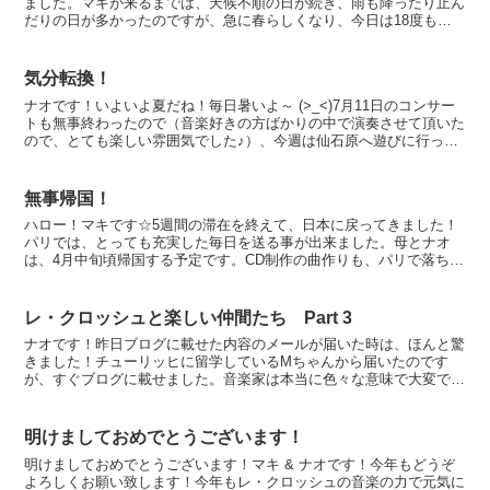
ました。マキが来るまでは、天候不順の日が続き、雨も降ったり止ん
だりの日が多かったのですが、急に春らしくなり、今日は18度もあ
ります。日曜日なので、周囲の人たちは半袖姿で歩いている...
気分転換！
ナオです！いよいよ夏だね！毎日暑いよ～ (>_<)7月11日のコンサー
トも無事終わったので（音楽好きの方ばかりの中で演奏させて頂いた
ので、とても楽しい雰囲気でした♪）、今週は仙石原へ遊びに行って
きました！東京からこんな近いところでも、素晴ら...
無事帰国！
ハロー！マキです☆5週間の滞在を終えて、日本に戻ってきました！
パリでは、とっても充実した毎日を送る事が出来ました。母とナオ
は、4月中旬頃帰国する予定です。CD制作の曲作りも、パリで落ち着
いて出来ました。4月のレコーディングの日まで、頑張りた...
レ・クロッシュと楽しい仲間たち Part 3
ナオです！昨日ブログに載せた内容のメールが届いた時は、ほんと驚
きました！チューリッヒに留学しているMちゃんから届いたのです
が、すぐブログに載せました。音楽家は本当に色々な意味で大変で
す。何としても芸術文化を守って欲しいと願っています。皆さん...
明けましておめでとうございます！
明けましておめでとうございます！マキ & ナオです！今年もどうぞ
よろしくお願い致します！今年もレ・クロッシュの音楽の力で元気に