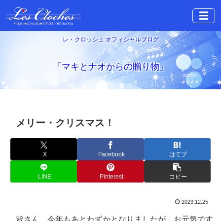
☰
レ・クロッシュ オフィシャルブログ
「マキとナオからの贈り物」
メリー・クリスマス！
X
Facebook
はてブ
LINE
Pinterest
コピー
2023.12.25
皆さん、今年もあとわずかとなりましたが、お元気です