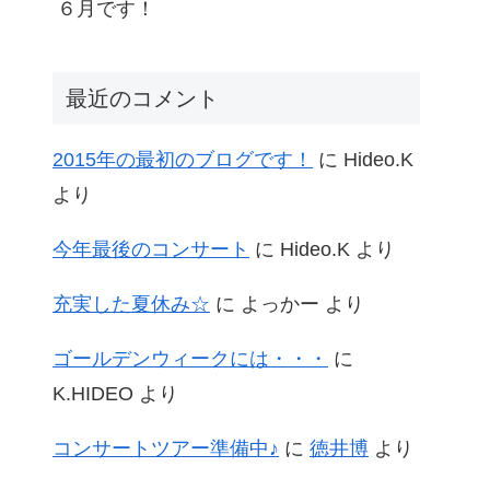
６月です！
最近のコメント
2015年の最初のブログです！
に
Hideo.K
より
今年最後のコンサート
に
Hideo.K
より
充実した夏休み☆
に
よっかー
より
ゴールデンウィークには・・・
に
K.HIDEO
より
コンサートツアー準備中♪
に
徳井博
より