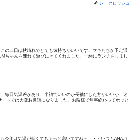
レ・クロッシュ
。この二日は秋晴れでとても気持ちがいいです。マキたちが予定通
のMちゃんを連れて遊びにきてくれました。一緒にランチをしまし
は、毎日気温差があり、半袖でいいのか長袖にした方がいいか、迷
ンサートでは大変お世話になりました。お陰様で無事終わってホッと
日本も今年は気温が低くてちょっと寒いですね～・・・いつもANAパ