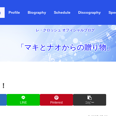
g
Profile
Biography
Schedule
Discography
Spec
レ・クロッシュ オフィシャルブログ
「マキとナオからの贈り物」
！
LINE
Pinterest
コピー