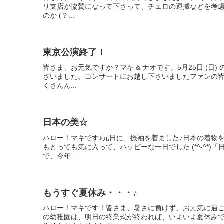
リ支店が協賛になって下さって、チェロの運搬などを考
のか (？...
東京公演終了！
皆さま、お元気ですか？マキ & ナオです。5月25日 (
ざいました。コンサートにお越し下さいましたファンの
くさんん...
日本の美☆
ハロー！マキです♪元日に、振袖を着ました♪日本の着物
もとっても気に入って、ハッピーな一日でした (*^-^*
で、今年...
もうすぐ夏休み・・・♪
ハロー！マキです！皆さま、暑さに負けず、お元気に過
の幼稚園は、明日の終業式が終われば、いよいよ夏休み