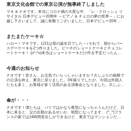
東京文化会館での東京公演が無事終了しました
マキ & ナオです。本当にコロナ禍の大変な中、「レ・クロッシュ リ
サイタル 日本デビュー20周年 ～ピアノ & チェロの夢の世界～」にお
越し下さいまして、誠に有難うございました。日本デビュー20年と
言う事で、多くの方からブーケを頂戴しました...
またまたケーキ☆
ハロー！マキです。12日は母の誕生日でした～♪それで、朝からバー
スデーケーキを2つ作りました。ピーチのショートケーキとチョコレ
ートケーキ！ (o^-^o)本当はショートケーキだけ作る予定だったんだ
けど、泡だて器が見つからなくて (引越しの時...
今週のお知らせ
ナオです！皆さん、お元気でいらっしゃいますか？久しぶりの箱根で
の公演を終え、東京に戻りました。3年振りでしたが、今回は外国人
たちも多く、お客様が多く活気のある演奏会となりました。久しぶり
に、「ブラボー！」の声を聞き、心がこもっている拍手に元...
傘が・・・
ナオです！僕たちは、パリではかなり夜型になっちゃうんだけど、日
本に来ると、父の出勤があるせいか、朝型になってます… (^_^)フラ
ンスの家では24時間音出しができるけど、東京ではマンションだか
ら、その辺もちょっと気を使わないとならないしね。...