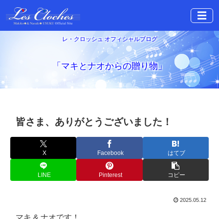
☰
レ・クロッシュ オフィシャルブログ
「マキとナオからの贈り物」
皆さま、ありがとうございました！
X
Facebook
はてブ
LINE
Pinterest
コピー
2025.05.12
マキ & ナオです！