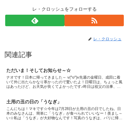
レ・クロッシュをフォローする
レ・クロッシュ
関連記事
ただいま！そしてお知らせ～☆
ナオです！日本に帰ってきました～ v(^o^)v先週の金曜日、成田に着
いて外に出たらかなり寒かったので驚いたよ！日曜日は、ちょっと風
はあったけど、お天気が良くてよかったです♪昨日は祖父の法事、そ
して今日はチェロの弓の張り替えに行き、いよいよ...
土用の丑の日の「うなぎ」
こんにちは！マキです☆今年は7月28日が土用の丑の日でしたね。日
本のみなさんは、簡単に「うなぎ」が食べられていいなー！羨まし～
い☆私は「うなぎ」が大好物なんです！写真のうなぎは、パリに帰る
時に、成田空港で買った真空パックの「うなぎ」です。そ...