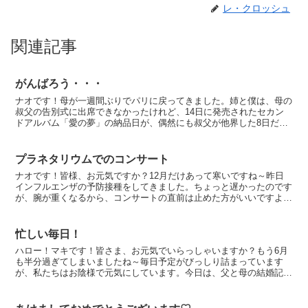
レ・クロッシュ
関連記事
がんばろう・・・
ナオです！母が一週間ぶりでパリに戻ってきました。姉と僕は、母の
叔父の告別式に出席できなかったけれど、14日に発売されたセカン
ドアルバム「愛の夢」の納品日が、偶然にも叔父が他界した8日だっ
たので、10日の告別式では、ずっとCD「愛の夢」を流し...
プラネタリウムでのコンサート
ナオです！皆様、お元気ですか？12月だけあって寒いですね～昨日
インフルエンザの予防接種をしてきました。ちょっと遅かったのです
が、腕が重くなるから、コンサートの直前は止めた方がいいですよ、
と周囲から言われたので、時期を考えていたら遅くなってし...
忙しい毎日！
ハロー！マキです！皆さま、お元気でいらっしゃいますか？もう6月
も半分過ぎてしまいましたね～毎日予定がびっしり詰まっています
が、私たちはお陰様で元気にしています。今日は、父と母の結婚記念
日でしたので、大きなチョコレートケーキを作って、持って行...