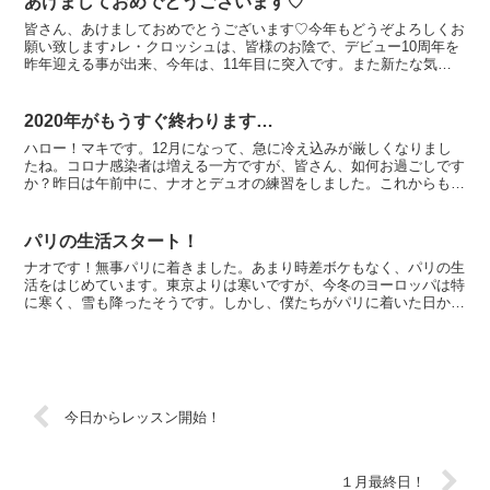
あけましておめでとうございます♡
皆さん、あけましておめでとうございます♡今年もどうぞよろしくお
願い致します♪レ・クロッシュは、皆様のお陰で、デビュー10周年を
昨年迎える事が出来、今年は、11年目に突入です。また新たな気持
ちで演奏に磨きをかけて頑張りたいと思います。初練習も...
2020年がもうすぐ終わります…
ハロー！マキです。12月になって、急に冷え込みが厳しくなりまし
たね。コロナ感染者は増える一方ですが、皆さん、如何お過ごしです
か？昨日は午前中に、ナオとデュオの練習をしました。これからもっ
と練習を重ねないといけませんが、二人で合わせる事が出来...
パリの生活スタート！
ナオです！無事パリに着きました。あまり時差ボケもなく、パリの生
活をはじめています。東京よりは寒いですが、今冬のヨーロッパは特
に寒く、雪も降ったそうです。しかし、僕たちがパリに着いた日から
急に気温が上がってきたそうです。パリは、僕を歓迎してく...
今日からレッスン開始！
１月最終日！