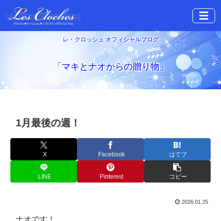
☰
レ・クロッシュ オフィシャルブログ
「マキとナオからの贈り物」
1月最後の週！
X
Facebook
はてブ
LINE
Pinterest
コピー
2026.01.25
ナオです！